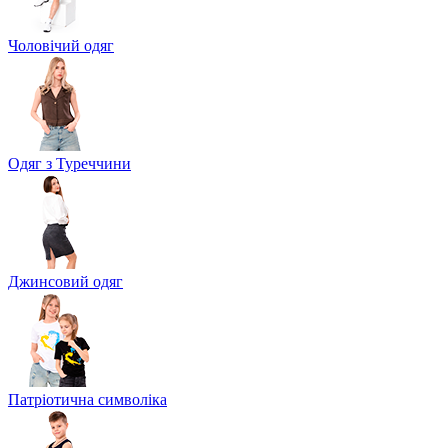
Чоловічий одяг
Одяг з Туреччини
Джинсовий одяг
Патріотична символіка