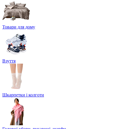
Товари для дому
Взуття
Шкарпетки і колготи
Головні убори, рукавиці, шарфи