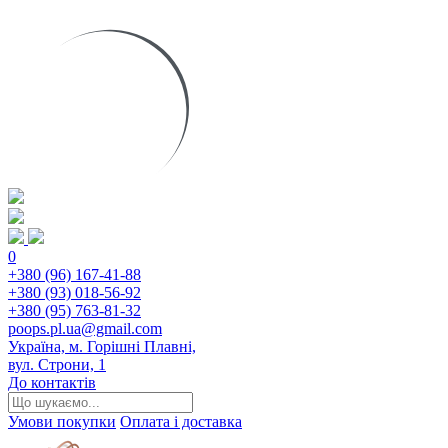
0
+380 (96) 167-41-88
+380 (93) 018-56-92
+380 (95) 763-81-32
poops.pl.ua@gmail.com
Україна, м. Горішні Плавні,
вул. Строни, 1
До контактів
Умови покупки
Оплата і доставка