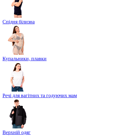
Спідня білизна
Купальники, плавки
Речі для вагітних та годуючих мам
Верхній одяг