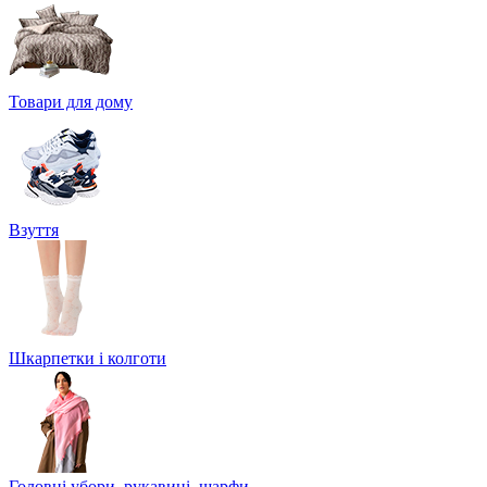
Товари для дому
Взуття
Шкарпетки і колготи
Головні убори, рукавиці, шарфи