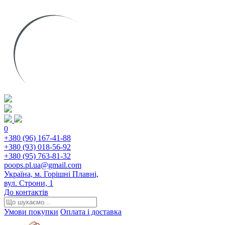
0
+380 (96) 167-41-88
+380 (93) 018-56-92
+380 (95) 763-81-32
poops.pl.ua@gmail.com
Україна, м. Горішні Плавні,
вул. Строни, 1
До контактів
Умови покупки
Оплата і доставка