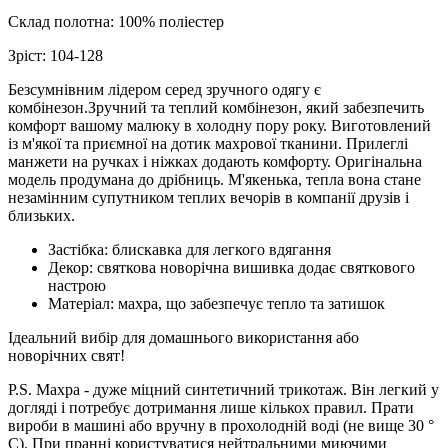
Склад полотна: 100% поліестер
Зріст: 104-128
Безсумнівним лідером серед зручного одягу є
комбінезон.
Зручний та теплий комбінезон, який забезпечить
комфорт вашому малюку в холодну пору року. Виготовлений
із м'якої та приємної на дотик махрової тканини.
Прилеглі
манжети на ручках і ніжках додають комфорту. Оригінальна
модель продумана до дрібниць. М'якенька, тепла вона стане
незамінним супутником теплих вечорів в компанії друзів і
близьких.
Застібка: блискавка для легкого вдягання
Декор: святкова новорічна вишивка додає святкового
настрою
Матеріал: махра, що забезпечує тепло та затишок
Ідеальний вибір для домашнього використання або
новорічних свят!
P.S. Махра - дуже міцний синтетичний трикотаж. Він легкий у
догляді і потребує дотримання лише кількох правил. Прати
вироби в машині або вручну в прохолодній воді (не вище 30 °
С). При пранні користуватися нейтральними миючими