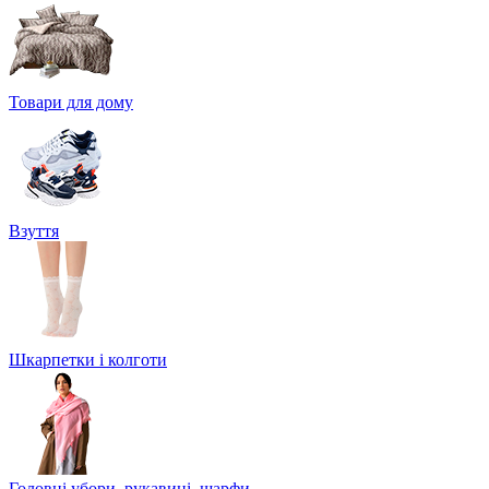
Товари для дому
Взуття
Шкарпетки і колготи
Головні убори, рукавиці, шарфи