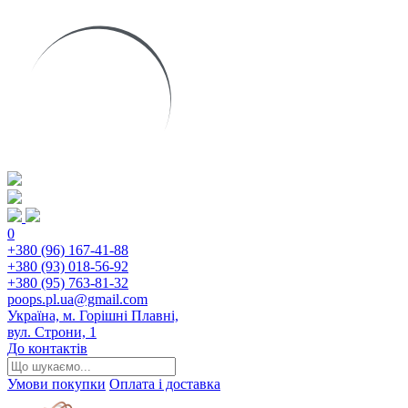
0
+380 (96) 167-41-88
+380 (93) 018-56-92
+380 (95) 763-81-32
poops.pl.ua@gmail.com
Україна, м. Горішні Плавні,
вул. Строни, 1
До контактів
Умови покупки
Оплата і доставка