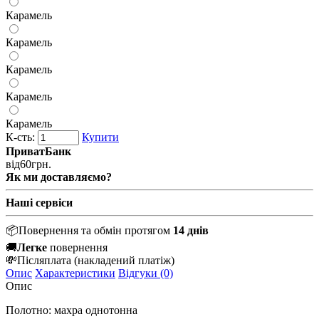
Карамель
Карамель
Карамель
Карамель
Карамель
К-сть:
Купити
ПриватБанк
від
60
грн.
Як ми доставляємо?
Наші сервіси
📦
Повернення та обмін протягом
14 днів
🚚
Легке
повернення
💸
Післяплата
(накладений платіж)
Опис
Характеристики
Відгуки (0)
Опис
Полотно: махра однотонна