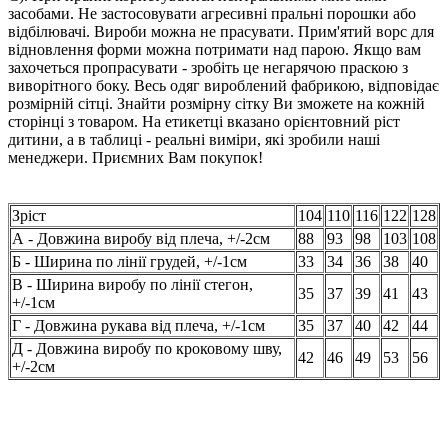
засобами. Не застосовувати агресивні пральні порошки або
відбілювачі. Вироби можна не прасувати. Прим'ятий ворс для
відновлення форми можна потримати над парою. Якщо вам
захочеться пропрасувати - зробіть це негарячою праскою з
виворітного боку. Весь одяг вироблений фабрикою, відповідає
розмірній сітці. Знайти розмірну сітку Ви зможете на кожній
сторінці з товаром. На етикетці вказано орієнтовний ріст
дитини, а в таблиці - реальні виміри, які зробили наші
менеджери. Приємних Вам покупок!
Зріст
104
110
116
122
128
А - Довжина виробу від плеча, +/-2см
88
93
98
103
108
Б - Ширина по лінії грудей, +/-1см
33
34
36
38
40
В - Ширина виробу по лінії стегон,
35
37
39
41
43
+/-1см
Г - Довжина рукава від плеча, +/-1см
35
37
40
42
44
Д - Довжина виробу по кроковому шву,
42
46
49
53
56
+/-2см