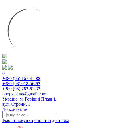
0
+380 (96) 167-41-88
+380 (93) 018-56-92
+380 (95) 763-81-32
poops.pl.ua@gmail.com
Україна, м. Горішні Плавні,
вул. Строни, 1
До контактів
Умови покупки
Оплата і доставка