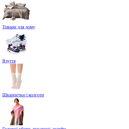
Товари для дому
Взуття
Шкарпетки і колготи
Головні убори, рукавиці, шарфи