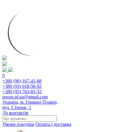
0
+380 (96) 167-41-88
+380 (93) 018-56-92
+380 (95) 763-81-32
poops.pl.ua@gmail.com
Україна, м. Горішні Плавні,
вул. Строни, 1
До контактів
Умови покупки
Оплата і доставка