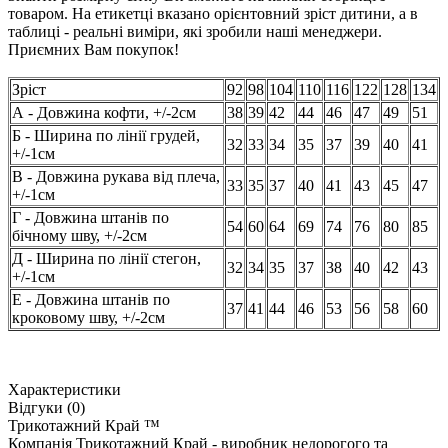
товаром. На етикетці вказано орієнтовний зріст дитини, а в
таблиці - реальні виміри, які зробили наші менеджери.
Приємних Вам покупок!
Зріст
92
98
104
110
116
122
128
134
А - Довжина кофти, +/-2см
38
39
42
44
46
47
49
51
Б - Ширина по лінії грудей,
32
33
34
35
37
39
40
41
+/-1см
В - Довжина рукава від плеча,
33
35
37
40
41
43
45
47
+/-1см
Г - Довжина штанів по
54
60
64
69
74
76
80
85
бічному шву, +/-2см
Д - Ширина по лінії стегон,
32
34
35
37
38
40
42
43
+/-1см
Е - Довжина штанів по
37
41
44
46
53
56
58
60
кроковому шву, +/-2см
Характеристики
Відгуки (0)
Трикотажний Край ™
Компанія Трикотажний Край - виробник недорогого та