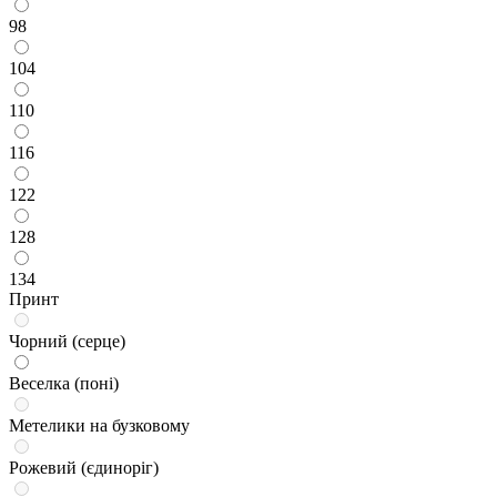
98
104
110
116
122
128
134
Принт
Чорний (серце)
Веселка (поні)
Метелики на бузковому
Рожевий (єдиноріг)