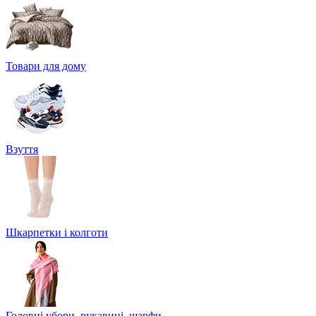
Товари для дому
Взуття
Шкарпетки і колготи
Головні убори, рукавиці, шарфи