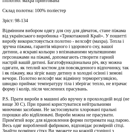
Полотно: махра принтована
Склад полотна: 100% поліестер
Зріст: 98-134
Відмінним вибором одягу для сну для дівчаток, стане піжама
від українського виробника «Трикотажний Край». У пошитті
виробу використовується полотно - велсофт (махра). Тепла і
зручна піжама, гарантія міцного і здорового сну, вашої
дитини, а яскраві кольори з впізнаваними мультяшними
персонажами на піжамі, допомагають створити гарний
настрій вашій дитині. Багатофункціональна річ, яку можна
одягати, як теплий костюм для повсякденного відпочинку, так
і як піжаму, яка зігріє вашу дитину в холодні осінні і зимові
вечори. Полотно велсофт має відмінну терморегуляцією,
швидко приймає температуру тіла і зберігає тепло, не втрачає
форму і колір, після численних прасувань.
P.S. Прати вироби в машині або вручну в прохолодній воді (не
вище 30 С). При пранні користуватися нейтральними
миючими засобами. Не застосовувати хлоровані пральні
порошки або відбілювачі. Вироби можна не прасувати.
Прим'ятий ворс для відновлення форми потримати над парою.
Весь одяг вироблений фабрикою, відповідає розмірній сітці.
Знайти розмірну сітку Ви зможете на кожній сторінці з