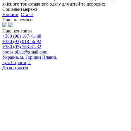
якісного трикотажного одягу для дітей та дорослих.
Соціальні мережі
Новини
,
Статті
Наші перемоги
Наші контакти
+380 (96) 167-41-88
+380 (93) 018-56-92
+380 (95) 763-81-32
poops.pl.ua@gmail.com
Україна, м. Горішні Плавні,
вул. Строни, 1
До контактів