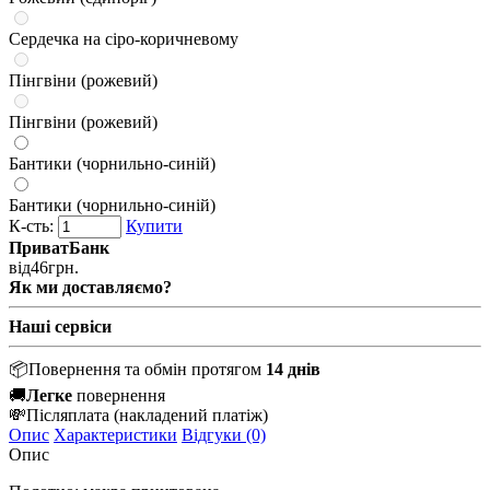
Сердечка на сіро-коричневому
Пінгвіни (рожевий)
Пінгвіни (рожевий)
Бантики (чорнильно-синій)
Бантики (чорнильно-синій)
К-сть:
Купити
ПриватБанк
від
46
грн.
Як ми доставляємо?
Наші сервіси
📦
Повернення та обмін протягом
14 днів
🚚
Легке
повернення
💸
Післяплата
(накладений платіж)
Опис
Характеристики
Відгуки (0)
Опис