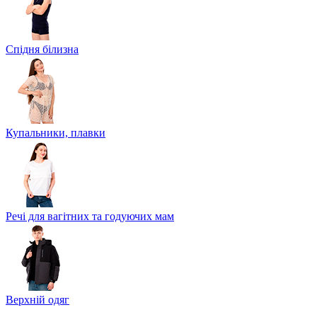
Спідня білизна
Купальники, плавки
Речі для вагітних та годуючих мам
Верхній одяг