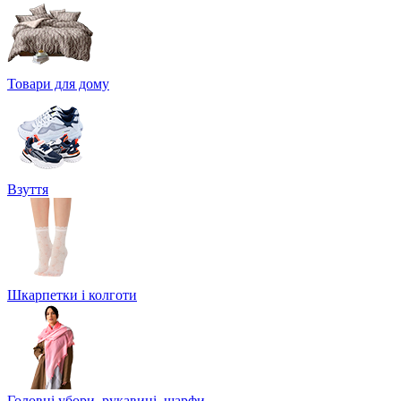
Товари для дому
Взуття
Шкарпетки і колготи
Головні убори, рукавиці, шарфи