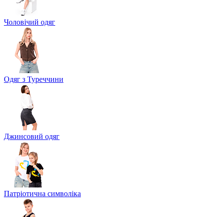
Чоловічий одяг
Одяг з Туреччини
Джинсовий одяг
Патріотична символіка