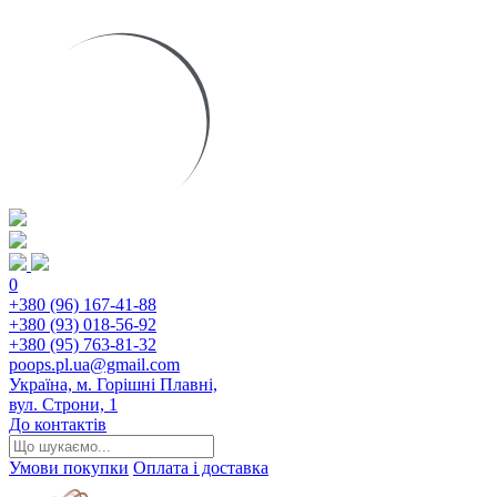
0
+380 (96) 167-41-88
+380 (93) 018-56-92
+380 (95) 763-81-32
poops.pl.ua@gmail.com
Україна, м. Горішні Плавні,
вул. Строни, 1
До контактів
Умови покупки
Оплата і доставка