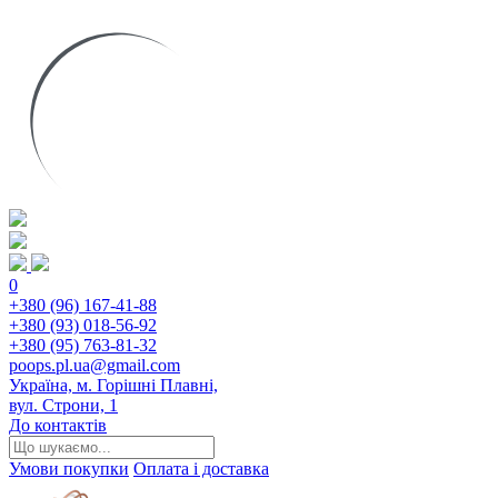
0
+380 (96) 167-41-88
+380 (93) 018-56-92
+380 (95) 763-81-32
poops.pl.ua@gmail.com
Україна, м. Горішні Плавні,
вул. Строни, 1
До контактів
Умови покупки
Оплата і доставка