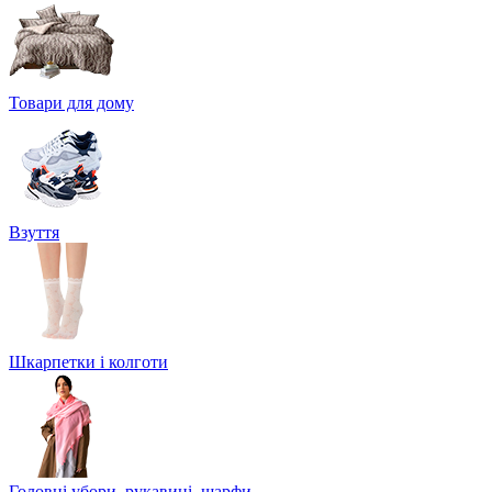
Товари для дому
Взуття
Шкарпетки і колготи
Головні убори, рукавиці, шарфи