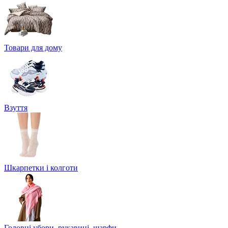
Товари для дому
Взуття
Шкарпетки і колготи
Головні убори, рукавиці, шарфи