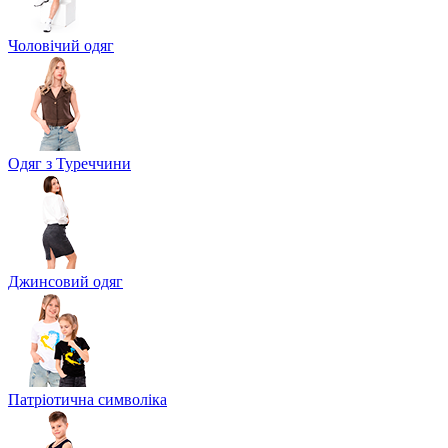
Чоловічий одяг
Одяг з Туреччини
Джинсовий одяг
Патріотична символіка