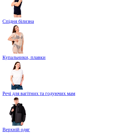
Спідня білизна
Купальники, плавки
Речі для вагітних та годуючих мам
Верхній одяг