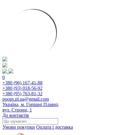
0
+380 (96) 167-41-88
+380 (93) 018-56-92
+380 (95) 763-81-32
poops.pl.ua@gmail.com
Україна, м. Горішні Плавні,
вул. Строни, 1
До контактів
Умови покупки
Оплата і доставка