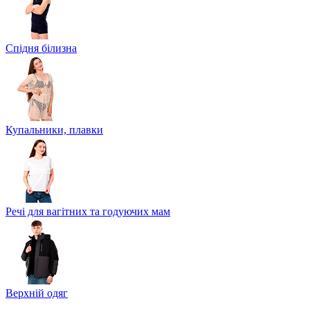
Спідня білизна
Купальники, плавки
Речі для вагітних та годуючих мам
Верхній одяг