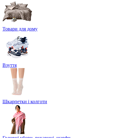
Товари для дому
Взуття
Шкарпетки і колготи
Головні убори, рукавиці, шарфи