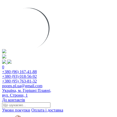
0
+380 (96) 167-41-88
+380 (93) 018-56-92
+380 (95) 763-81-32
poops.pl.ua@gmail.com
Україна, м. Горішні Плавні,
вул. Строни, 1
До контактів
Умови покупки
Оплата і доставка