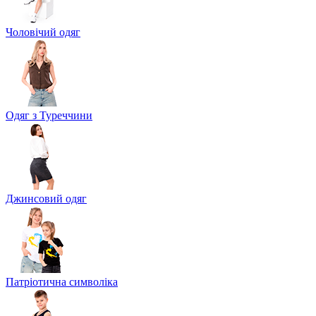
Чоловічий одяг
Одяг з Туреччини
Джинсовий одяг
Патріотична символіка