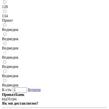
128
134
Принт
Ведмедик
Ведмедик
Ведмедик
Ведмедик
Ведмедик
Ведмедик
Ведмедик
К-сть:
Купити
ПриватБанк
від
31
грн.
Як ми доставляємо?