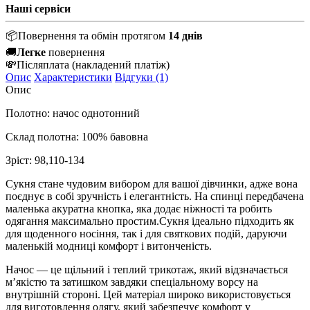
Наші сервіси
📦
Повернення та обмін протягом
14 днів
🚚
Легке
повернення
💸
Післяплата
(накладений платіж)
Опис
Характеристики
Відгуки (1)
Опис
Полотно: начос однотонний
Склад полотна: 100% бавовна
Зріст: 98,110-134
Сукня стане чудовим вибором для вашої дівчинки, адже вона
поєднує в собі зручність і елегантність. На спинці передбачена
маленька акуратна кнопка, яка додає ніжності та робить
одягання максимально простим.Сукня ідеально підходить як
для щоденного носіння, так і для святкових подій, даруючи
маленькій модниці комфорт і витонченість.
Начос — це щільний і теплий трикотаж, який відзначається
м’якістю та затишком завдяки спеціальному ворсу на
внутрішній стороні. Цей матеріал широко використовується
для виготовлення одягу, який забезпечує комфорт у