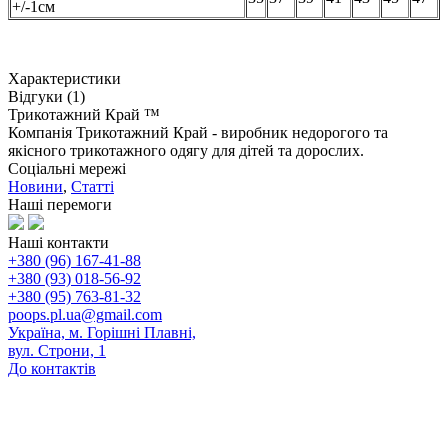
+/-1см
Характеристики
Відгуки (1)
Трикотажний Край ™
Компанія Трикотажний Край - виробник недорогого та
якісного трикотажного одягу для дітей та дорослих.
Соціальні мережі
Новини
,
Статті
Наші перемоги
Наші контакти
+380 (96) 167-41-88
+380 (93) 018-56-92
+380 (95) 763-81-32
poops.pl.ua@gmail.com
Україна, м. Горішні Плавні,
вул. Строни, 1
До контактів