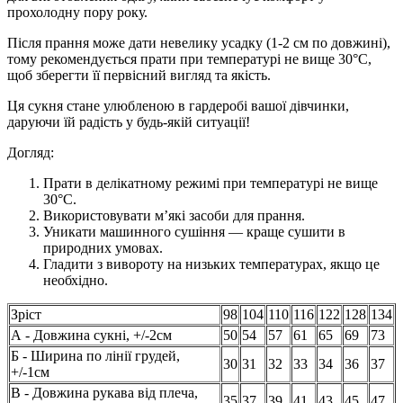
прохолодну пору року.
Після прання може дати невелику усадку (1-2 см по довжині),
тому рекомендується прати при температурі не вище 30°C,
щоб зберегти її первісний вигляд та якість.
Ця сукня стане улюбленою в гардеробі вашої дівчинки,
даруючи їй радість у будь-якій ситуації!
Догляд:
Прати в делікатному режимі при температурі не вище
30°C.
Використовувати м’які засоби для прання.
Уникати машинного сушіння — краще сушити в
природних умовах.
Гладити з вивороту на низьких температурах, якщо це
необхідно.
Зріст
98
104
110
116
122
128
134
А - Довжина сукні, +/-2см
50
54
57
61
65
69
73
Б - Ширина по лінії грудей,
30
31
32
33
34
36
37
+/-1см
В - Довжина рукава від плеча,
35
37
39
41
43
45
47