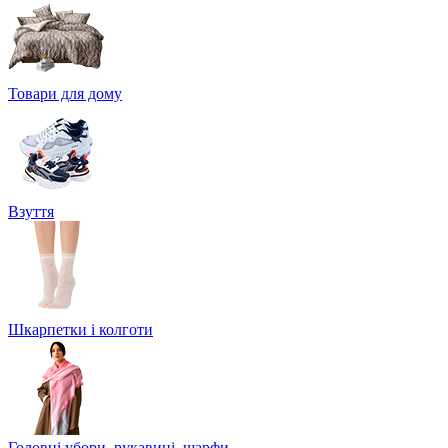
Товари для дому
Взуття
Шкарпетки і колготи
Головні убори, рукавиці, шарфи