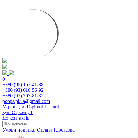
0
+380 (96) 167-41-88
+380 (93) 018-56-92
+380 (95) 763-81-32
poops.pl.ua@gmail.com
Україна, м. Горішні Плавні,
вул. Строни, 1
До контактів
Умови покупки
Оплата і доставка