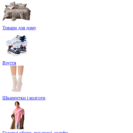
Товари для дому
Взуття
Шкарпетки і колготи
Головні убори, рукавиці, шарфи