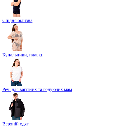
Спідня білизна
Купальники, плавки
Речі для вагітних та годуючих мам
Верхній одяг