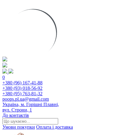
0
+380 (96) 167-41-88
+380 (93) 018-56-92
+380 (95) 763-81-32
poops.pl.ua@gmail.com
Україна, м. Горішні Плавні,
вул. Строни, 1
До контактів
Умови покупки
Оплата і доставка