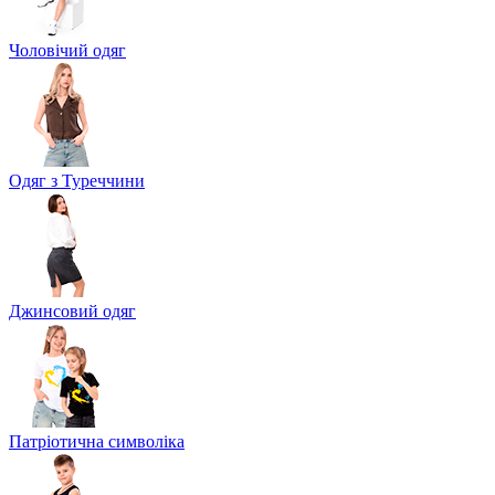
Чоловічий одяг
Одяг з Туреччини
Джинсовий одяг
Патріотична символіка