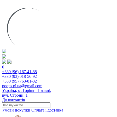
0
+380 (96) 167-41-88
+380 (93) 018-56-92
+380 (95) 763-81-32
poops.pl.ua@gmail.com
Україна, м. Горішні Плавні,
вул. Строни, 1
До контактів
Умови покупки
Оплата і доставка