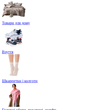
Товари для дому
Взуття
Шкарпетки і колготи
Головні убори, рукавиці, шарфи