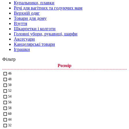
Купальники, плавки
Речі для вагітних та годуючих мам
Верхній одяг
Товари для дому
Взуття
Шкарпетки і колготи
Головні убори, рукавиці, шарфи
Аксесуари
Канцелярські товари
Іграшки
Фільтр
Розмір
46
48
50
52
54
56
58
60
44
32