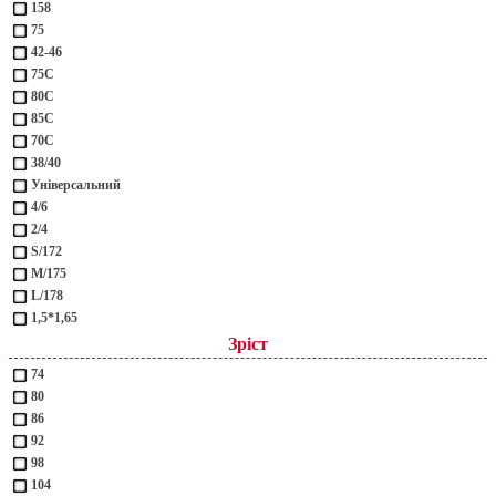
158
75
42-46
75С
80С
85С
70С
38/40
Універсальний
4/6
2/4
S/172
M/175
L/178
1,5*1,65
Зріст
74
80
86
92
98
104