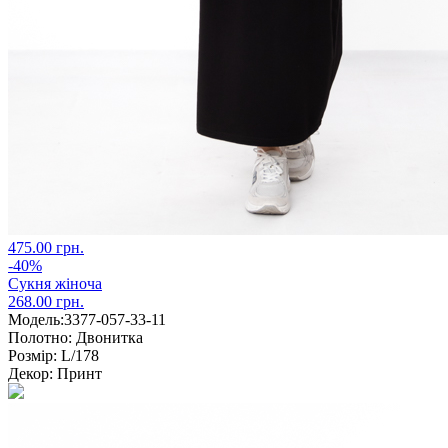
475.00 грн.
-40%
Сукня жіноча
268.00 грн.
Модель:
3377-057-33-11
Полотно:
Двонитка
Розмір:
L/178
Декор:
Принт