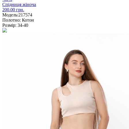
Спідниця жіноча
200.00 грн.
Модель:
217574
Полотно:
Котон
Розмір:
34-40