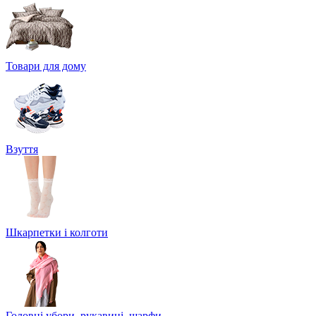
Товари для дому
Взуття
Шкарпетки і колготи
Головні убори, рукавиці, шарфи