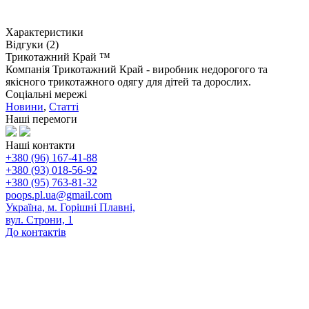
Характеристики
Відгуки (2)
Трикотажний Край ™
Компанія Трикотажний Край - виробник недорогого та
якісного трикотажного одягу для дітей та дорослих.
Соціальні мережі
Новини
,
Статті
Наші перемоги
Наші контакти
+380 (96) 167-41-88
+380 (93) 018-56-92
+380 (95) 763-81-32
poops.pl.ua@gmail.com
Україна, м. Горішні Плавні,
вул. Строни, 1
До контактів