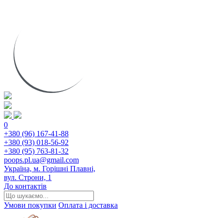
0
+380 (96) 167-41-88
+380 (93) 018-56-92
+380 (95) 763-81-32
poops.pl.ua@gmail.com
Україна, м. Горішні Плавні,
вул. Строни, 1
До контактів
Умови покупки
Оплата і доставка