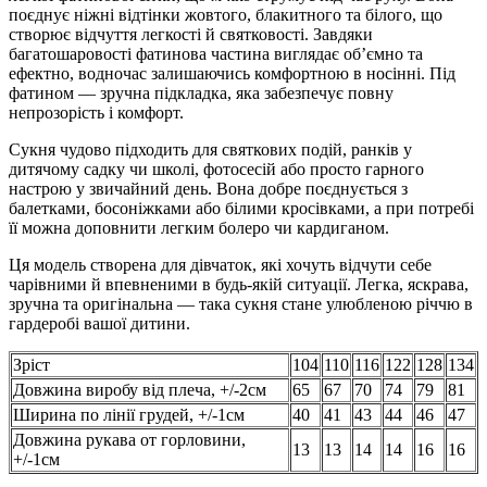
поєднує ніжні відтінки жовтого, блакитного та білого, що
створює відчуття легкості й святковості. Завдяки
багатошаровості фатинова частина виглядає об’ємно та
ефектно, водночас залишаючись комфортною в носінні. Під
фатином — зручна підкладка, яка забезпечує повну
непрозорість і комфорт.
Сукня чудово підходить для святкових подій, ранків у
дитячому садку чи школі, фотосесій або просто гарного
настрою у звичайний день. Вона добре поєднується з
балетками, босоніжками або білими кросівками, а при потребі
її можна доповнити легким болеро чи кардиганом.
Ця модель створена для дівчаток, які хочуть відчути себе
чарівними й впевненими в будь-якій ситуації. Легка, яскрава,
зручна та оригінальна — така сукня стане улюбленою річчю в
гардеробі вашої дитини.
Зріст
104
110
116
122
128
134
Довжина виробу від плеча, +/-2см
65
67
70
74
79
81
Ширина по лінії грудей, +/-1см
40
41
43
44
46
47
Довжина рукава от горловини,
13
13
14
14
16
16
+/-1см