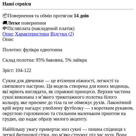
Наші сервіси
📦
Повернення та обмін протягом
14 днів
🚚
Легке
повернення
💸
Післяплата
(накладений платіж)
Опис
Характеристики
Відгуки (2)
Опис
Полотно: фулікра однотонна
Склад полотна: 95% бавовна, 5% лайкра
Зріст: 104-122
Сукня для дівчинки — це втілення ніжності, легкості та
святкового настрою. Ця модель створена для юних модниць,
які мріють виглядати, як справжні принцеси. Верхня частина
сукні виконана з м’якого трикотажного полотна білого
кольору, яке приємне до тіла та не обмежує рухів. Лаконічний
крій верху нагадує улюблену футболку — з коротким рукавом,
округлою горловиною та стильним маленьким принтом на
грудях, що надає образу милого акценту.
Найбільшу увагу привертає низ сукні — пишна спідниця з
легкої фатинової сітки, що м’яко струмує під час руху. Вона