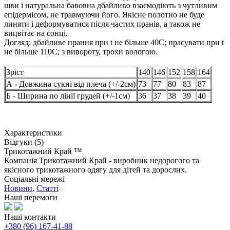
шви і натуральна бавовна дбайливо взаємодіють з чутливим
епідермісом, не травмуючи його. Якісне полотно не буде
линяти і деформуватися після частих пранів, а також не
вицвітає на сонці.
Догляд: дбайливе прання при t не більше 40С; прасувати при t
не більше 110С; з вивороту, трохи вологою.
Зріст
140
146
152
158
164
А - Довжина сукні від плеча (+/-2см)
73
77
80
83
87
Б - Ширина по лінії грудей (+/-1см)
36
37
38
39
40
Характеристики
Відгуки (5)
Трикотажний Край ™
Компанія Трикотажний Край - виробник недорогого та
якісного трикотажного одягу для дітей та дорослих.
Соціальні мережі
Новини
,
Статті
Наші перемоги
Наші контакти
+380 (96) 167-41-88