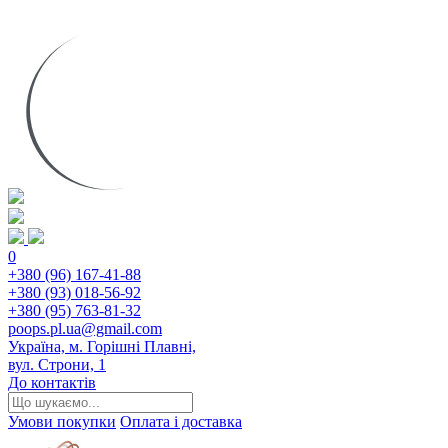
0
+380 (96) 167-41-88
+380 (93) 018-56-92
+380 (95) 763-81-32
poops.pl.ua@gmail.com
Україна, м. Горішні Плавні,
вул. Строни, 1
До контактів
Умови покупки
Оплата і доставка