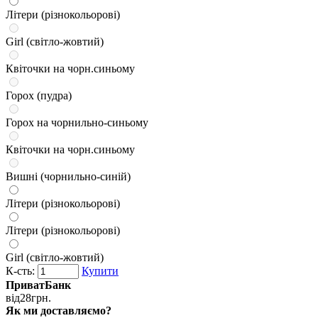
Літери (різнокольорові)
Girl (світло-жовтий)
Квіточки на чорн.синьому
Горох (пудра)
Горох на чорнильно-синьому
Квіточки на чорн.синьому
Вишні (чорнильно-синій)
Літери (різнокольорові)
Літери (різнокольорові)
Girl (світло-жовтий)
К-сть:
Купити
ПриватБанк
від
28
грн.
Як ми доставляємо?