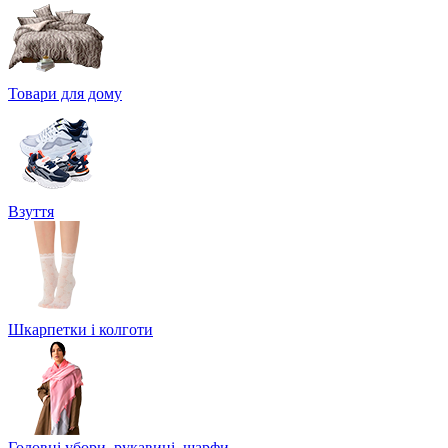
Товари для дому
Взуття
Шкарпетки і колготи
Головні убори, рукавиці, шарфи