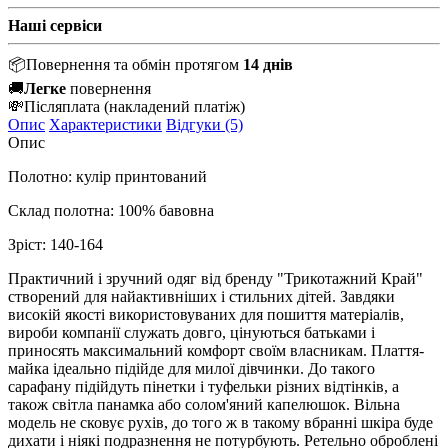
Наші сервіси
📦
Повернення та обмін протягом
14 днів
🚚
Легке
повернення
💸
Післяплата
(накладений платіж)
Опис
Характеристики
Відгуки (5)
Опис
Полотно: кулір принтований
Склад полотна: 100% бавовна
Зріст: 140-164
Практичний і зручний одяг від бренду "Трикотажний Край"
створений для найактивніших і стильних дітей. Завдяки
високій якості використовуваних для пошиття матеріалів,
вироби компанії служать довго, цінуються батьками і
приносять максимальний комфорт своїм власникам. Плаття-
майка ідеально підійде для милої дівчинки. До такого
сарафану підійдуть пінетки і туфельки різних відтінків, а
також світла панамка або солом'яний капелюшок. Вільна
модель не сковує рухів, до того ж в такому вбранні шкіра буде
дихати і ніякі подразнення не потурбують. Ретельно оброблені