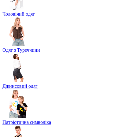
Чоловічий одяг
Одяг з Туреччини
Джинсовий одяг
Патріотична символіка