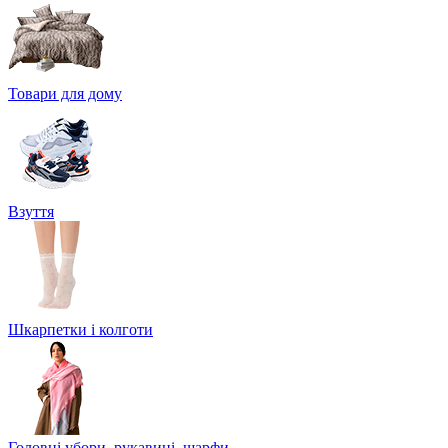
Товари для дому
Взуття
Шкарпетки і колготи
Головні убори, рукавиці, шарфи