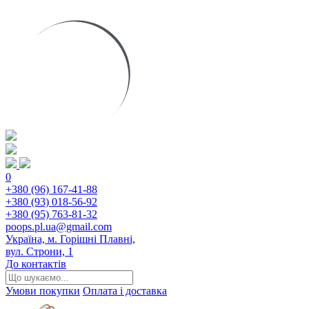
0
+380 (96) 167-41-88
+380 (93) 018-56-92
+380 (95) 763-81-32
poops.pl.ua@gmail.com
Україна, м. Горішні Плавні,
вул. Строни, 1
До контактів
Умови покупки
Оплата і доставка