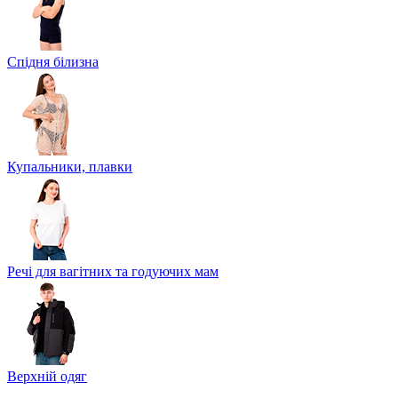
Спідня білизна
Купальники, плавки
Речі для вагітних та годуючих мам
Верхній одяг