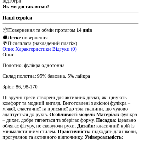
від
10
грн.
Як ми доставляємо?
Наші сервіси
📦
Повернення та обмін протягом
14 днів
🚚
Легке
повернення
💸
Післяплата
(накладений платіж)
Опис
Характеристики
Відгуки (0)
Опис
Полотно: фулікра однотонна
Склад полотна: 95% бавовна, 5% лайкра
Зріст: 86, 98-170
Ці зручні треси створені для активних дівчат, які цінують
комфорт та модний вигляд. Виготовлені з якісної фулікра –
м'якої, еластичної та приємної до тіла тканини, що чудово
адаптується до рухів.
Особливості моделі:
Матеріал:
фулікра
– дихає, добре тягнеться та зберігає форму.
Посадка:
ідеально
облягає фігуру, не сковуючи рухи.
Дизайн:
класичний крій із
мінімалістичним стилем.
Практичність:
підходять для школи,
прогулянок та активного відпочинку.
Універсальність: