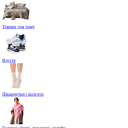
Товари для дому
Взуття
Шкарпетки і колготи
Головні убори, рукавиці, шарфи