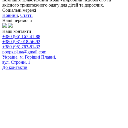
якісного трикотажного одягу для дітей та дорослих.
Соціальні мережі
Новини
,
Статті
Наші перемоги
Наші контакти
+380 (96) 167-41-88
+380 (93) 018-56-92
+380 (95) 763-81-32
poops.pl.ua@gmail.com
Україна, м. Горішні Плавні,
вул. Строни, 1
До контактів