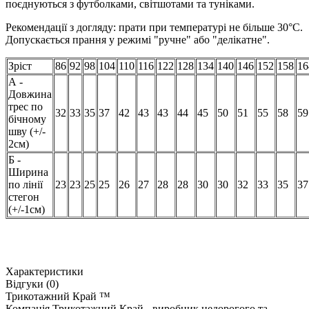
поєднуються з футболками, світшотами та туніками.
Рекомендації з догляду: прати при температурі не більше 30°C.
Допускається прання у режимі "ручне" або "делікатне".
Зріст
86
92
98
104
110
116
122
128
134
140
146
152
158
16
А -
Довжина
трес по
32
33
35
37
42
43
43
44
45
50
51
55
58
59
бічному
шву (+/-
2см)
Б -
Ширина
по лінії
23
23
25
25
26
27
28
28
30
30
32
33
35
37
стегон
(+/-1см)
Характеристики
Відгуки (0)
Трикотажний Край ™
Компанія Трикотажний Край - виробник недорогого та