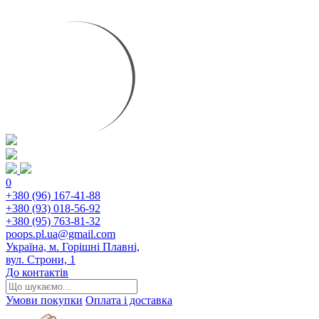
0
+380 (96) 167-41-88
+380 (93) 018-56-92
+380 (95) 763-81-32
poops.pl.ua@gmail.com
Україна, м. Горішні Плавні,
вул. Строни, 1
До контактів
Умови покупки
Оплата і доставка