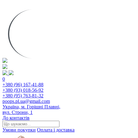
0
+380 (96) 167-41-88
+380 (93) 018-56-92
+380 (95) 763-81-32
poops.pl.ua@gmail.com
Україна, м. Горішні Плавні,
вул. Строни, 1
До контактів
Умови покупки
Оплата і доставка