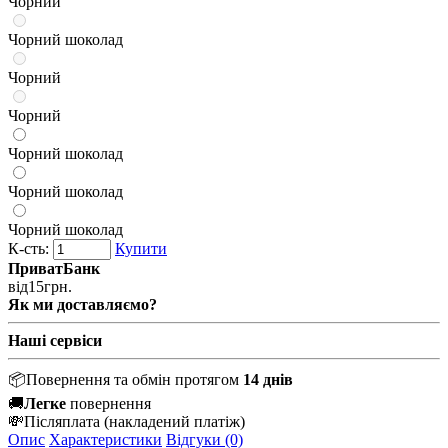
Чорний
Чорний шоколад
Чорний
Чорний
Чорний шоколад
Чорний шоколад
Чорний шоколад
К-сть:
Купити
ПриватБанк
від
15
грн.
Як ми доставляємо?
Наші сервіси
📦
Повернення та обмін протягом
14 днів
🚚
Легке
повернення
💸
Післяплата
(накладений платіж)
Опис
Характеристики
Відгуки (0)