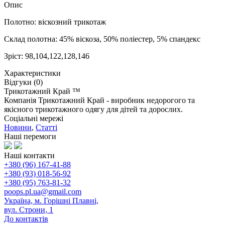
Опис
Полотно: віскозний трикотаж
Склад полотна: 45% віскоза, 50% поліестер, 5% спандекс
Зріст: 98,104,122,128,146
Характеристики
Відгуки (0)
Трикотажний Край ™
Компанія Трикотажний Край - виробник недорогого та
якісного трикотажного одягу для дітей та дорослих.
Соціальні мережі
Новини
,
Статті
Наші перемоги
Наші контакти
+380 (96) 167-41-88
+380 (93) 018-56-92
+380 (95) 763-81-32
poops.pl.ua@gmail.com
Україна, м. Горішні Плавні,
вул. Строни, 1
До контактів