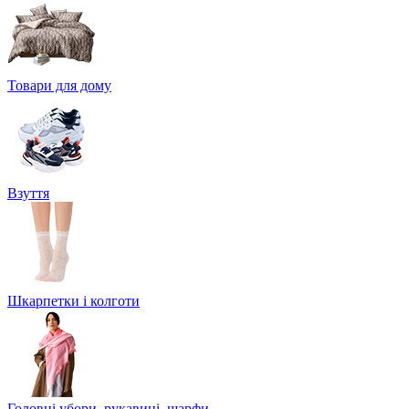
Товари для дому
Взуття
Шкарпетки і колготи
Головні убори, рукавиці, шарфи