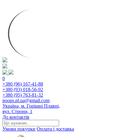
0
+380 (96) 167-41-88
+380 (93) 018-56-92
+380 (95) 763-81-32
poops.pl.ua@gmail.com
Україна, м. Горішні Плавні,
вул. Строни, 1
До контактів
Умови покупки
Оплата і доставка