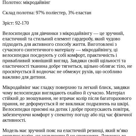
Полотно: мікродайвінг
Склад полотна:
97% поліестер, 3% еластан
Зріст: 92
-170
Велосипедки для дівчинки з мікродайвінгу — це зручний,
еластичний та стильний елемент гардеробу, який чудово
підходить для активного способу життя. Виготовлені з
сучасного синтетичного матеріалу — мікродайвінгу, ці
велосипедки поєднують у собі комфорт, практичність і
привабливий зовнішній вигляд. Завдяки своїй щільності та
еластичності тканина добре тягнеться, щільно облягає тіло, не
просвічується й водночас не обмежує рухів, що особливо
важливо для дитини.
Мікродайвінг має гладку поверхню та легкий блиск, завдяки
чому велосипедки виглядають охайно й сучасно. Матеріал
стійкий до зношування, не втрачає колір після багаторазового
прання, не деформується й не викликає подразнень на шкірі.
Велосипедки приємні на дотик і добре пропускають повітря,
забезпечуючи комфорт у спекотну погоду або під час фізичної
активності.
Модель має зручний пояс на еластичній резинці, який м’яко
охоплює талію, не здавлюючи й не сповзаючи. Довжина до