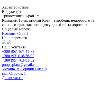
Характеристики
Відгуки (0)
Трикотажний Край ™
Компанія Трикотажний Край - виробник недорогого та
якісного трикотажного одягу для дітей та дорослих.
Соціальні мережі
Новини
,
Статті
Наші перемоги
Наші контакти
+380 (96) 167-41-88
+380 (93) 018-56-92
+380 (95) 763-81-32
poops.pl.ua@gmail.com
Україна, м. Горішні Плавні,
вул. Строни, 1
До контактів