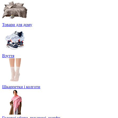
Товари для дому
Взуття
Шкарпетки і колготи
Головні убори, рукавиці, шарфи