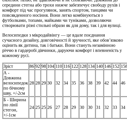
середини стегна або трохи нижче забезпечує свободу рухів і
комфорт під час прогулянок, занять спортом, танцями чи
повсякденного носіння. Вони легко комбінуються з
футболками, топами, майками чи туніками, дозволяючи
створювати різні стильні образи як для дому, так і для вулиці.
Велосипедки з мікродайвінгу — це вдале поєднання
сучасного дизайну, довговічності й зручності, яке обов’язково
оцінить як дитина, так і батьки. Вони стануть незамінною
річчю в гардеробі дівчинки, даруючи комфорт і впевненість у
кожному русі.
Зріст
86
92
98
104
110
116
122
128
134
140
146
152
15
А -
Довжина
велосипедок
28
28
29
30
32
34
35
36
38
39
42
44
46
по бічному
шву, +/-2см
Б - Ширина
по лінії
24
25
25
26
27
28
29
30
30
31
32
33
34
стегон,
+/-1см