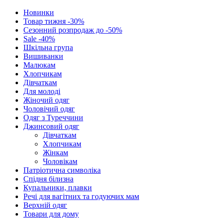
Новинки
Товар тижня -30%
Сезонний розпродаж до -50%
Sale -40%
Шкільна група
Вишиванки
Малюкам
Хлопчикам
Дівчаткам
Для молоді
Жіночий одяг
Чоловічий одяг
Одяг з Туреччини
Джинсовий одяг
Дівчаткам
Хлопчикам
Жінкам
Чоловікам
Патріотична символіка
Спідня білизна
Купальники, плавки
Речі для вагітних та годуючих мам
Верхній одяг
Товари для дому