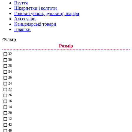
Взуття
Шкарпетки і колготи
Головні убори, рукавиці, шарфи
Аксесуари
Канцелярські товари
Іграшки
Фільтр
Розмір
32
30
28
34
36
24
22
26
16
14
20
12
42
40