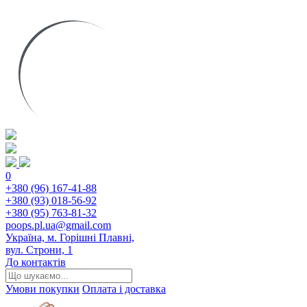
0
+380 (96) 167-41-88
+380 (93) 018-56-92
+380 (95) 763-81-32
poops.pl.ua@gmail.com
Україна, м. Горішні Плавні,
вул. Строни, 1
До контактів
Умови покупки
Оплата і доставка