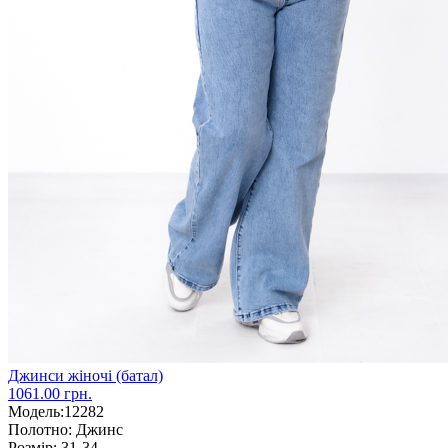
Джинси жіночі (батал)
1061.00 грн.
Модель:
12282
Полотно:
Джинс
Розмір:
31-34