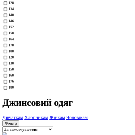
128
134
140
146
152
158
164
170
100
120
130
150
160
176
180
Джинсовий одяг
Дівчаткам
Хлопчикам
Жінкам
Чоловікам
Фільтр