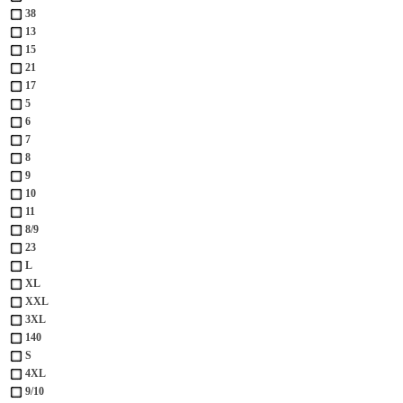
38
13
15
21
17
5
6
7
8
9
10
11
8/9
23
L
XL
XXL
3XL
140
S
4XL
9/10