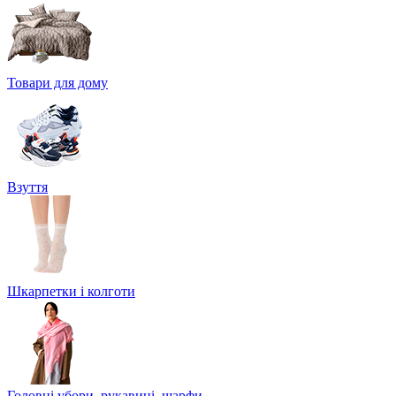
Товари для дому
Взуття
Шкарпетки і колготи
Головні убори, рукавиці, шарфи