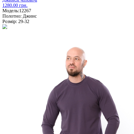
1280.00 грн.
Модель:
12267
Полотно:
Джинс
Розмір:
29-32