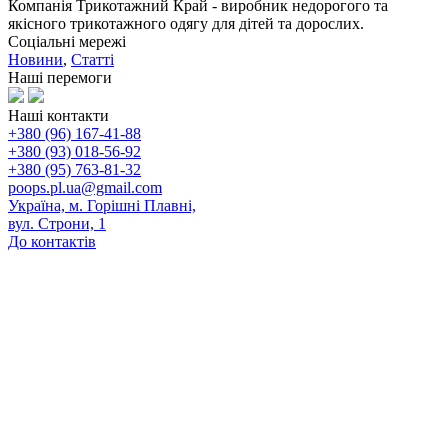
Компанія Трикотажний Край - виробник недорогого та
якісного трикотажного одягу для дітей та дорослих.
Соціальні мережі
Новини
,
Статті
Наші перемоги
Наші контакти
+380 (96) 167-41-88
+380 (93) 018-56-92
+380 (95) 763-81-32
poops.pl.ua@gmail.com
Україна, м. Горішні Плавні,
вул. Строни, 1
До контактів