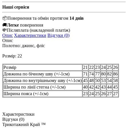
Наші сервіси
📦
Повернення та обмін протягом
14 днів
🚚
Легке
повернення
💸
Післяплата
(накладений платіж)
Опис
Характеристики
Відгуки (0)
Опис
Полотно: джинс, фліс
Розмір: 22
Розмір
21
22
23
24
25
26
Довжина по бічному шву (+/-1см)
71
74
77
80
82
86
Довжина по внутрішньому шву (+/-1см)
45
48
50
53
54
58
Ширина по лінії стегна (+/-1см)
40
42
42
43
44
45
Ширина пояса (+/-1см)
23
24
25
26
27
27
Характеристики
Відгуки (0)
Трикотажний Край ™