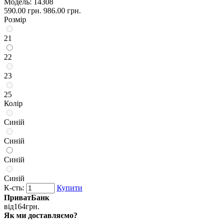
Модель:
14308
590.00 грн.
986.00 грн.
Розмір
21
22
23
25
Колір
Синій
Синій
Синій
Синій
К-сть:
Купити
ПриватБанк
від
164
грн.
Як ми доставляємо?