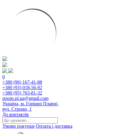
0
+380 (96) 167-41-88
+380 (93) 018-56-92
+380 (95) 763-81-32
poops.pl.ua@gmail.com
Україна, м. Горішні Плавні,
вул. Строни, 1
До контактів
Умови покупки
Оплата і доставка