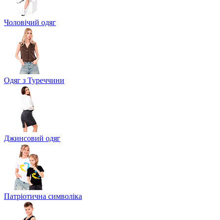
Чоловічий одяг
Одяг з Туреччини
Джинсовий одяг
Патріотична символіка