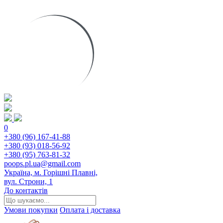
0
+380 (96) 167-41-88
+380 (93) 018-56-92
+380 (95) 763-81-32
poops.pl.ua@gmail.com
Україна, м. Горішні Плавні,
вул. Строни, 1
До контактів
Умови покупки
Оплата і доставка