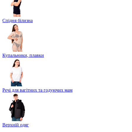
Спідня білизна
Купальники, плавки
Речі для вагітних та годуючих мам
Верхній одяг