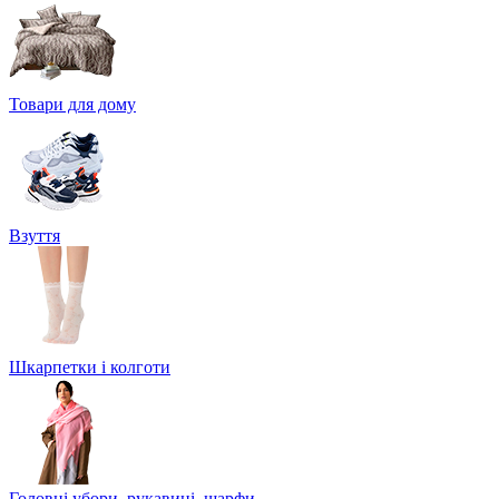
Товари для дому
Взуття
Шкарпетки і колготи
Головні убори, рукавиці, шарфи