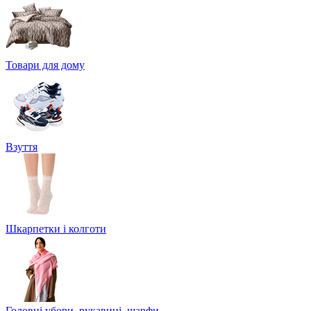
Товари для дому
Взуття
Шкарпетки і колготи
Головні убори, рукавиці, шарфи