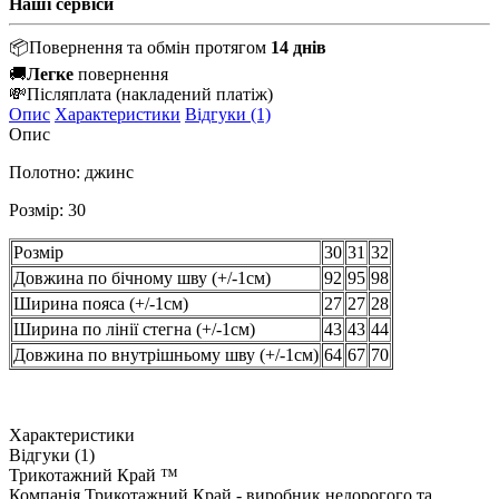
Наші сервіси
📦
Повернення та обмін протягом
14 днів
🚚
Легке
повернення
💸
Післяплата
(накладений платіж)
Опис
Характеристики
Відгуки (1)
Опис
Полотно: джинс
Розмір: 30
Розмір
30
31
32
Довжина по бічному шву (+/-1см)
92
95
98
Ширина пояса (+/-1см)
27
27
28
Ширина по лінії стегна (+/-1см)
43
43
44
Довжина по внутрішньому шву (+/-1см)
64
67
70
Характеристики
Відгуки (1)
Трикотажний Край ™
Компанія Трикотажний Край - виробник недорогого та