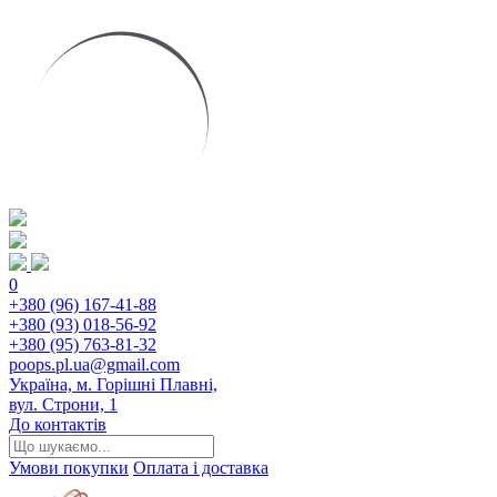
0
+380 (96) 167-41-88
+380 (93) 018-56-92
+380 (95) 763-81-32
poops.pl.ua@gmail.com
Україна, м. Горішні Плавні,
вул. Строни, 1
До контактів
Умови покупки
Оплата і доставка