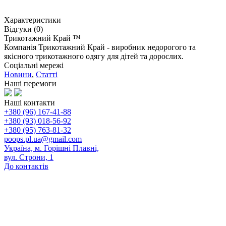
Характеристики
Відгуки (0)
Трикотажний Край ™
Компанія Трикотажний Край - виробник недорогого та
якісного трикотажного одягу для дітей та дорослих.
Соціальні мережі
Новини
,
Статті
Наші перемоги
Наші контакти
+380 (96) 167-41-88
+380 (93) 018-56-92
+380 (95) 763-81-32
poops.pl.ua@gmail.com
Україна, м. Горішні Плавні,
вул. Строни, 1
До контактів