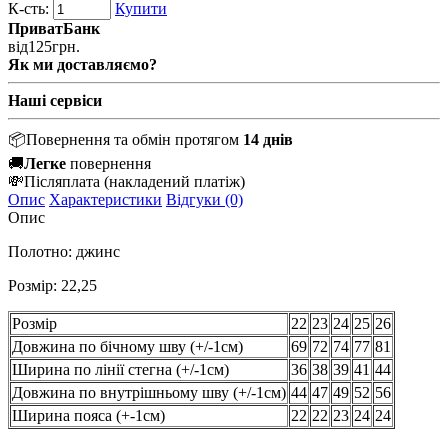
К-сть:
Купити
ПриватБанк
від
125
грн.
Як ми доставляємо?
Наші сервіси
📦
Повернення та обмін протягом
14 днів
🚚
Легке
повернення
💸
Післяплата
(накладений платіж)
Опис
Характеристики
Відгуки (0)
Опис
Полотно: джинс
Розмір: 22,25
Розмір
22
23
24
25
26
Довжина по бічному шву (+/-1см)
69
72
74
77
81
Ширина по лінії стегна (+/-1см)
36
38
39
41
44
Довжина по внутрішньому шву (+/-1см)
44
47
49
52
56
Ширина пояса (+-1см)
22
22
23
24
24