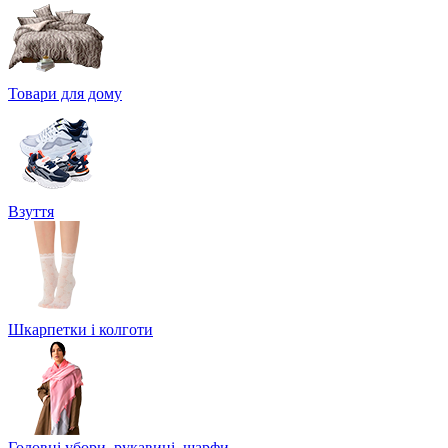
Товари для дому
Взуття
Шкарпетки і колготи
Головні убори, рукавиці, шарфи