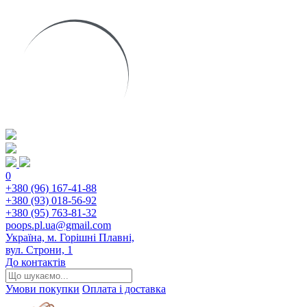
0
+380 (96) 167-41-88
+380 (93) 018-56-92
+380 (95) 763-81-32
poops.pl.ua@gmail.com
Україна, м. Горішні Плавні,
вул. Строни, 1
До контактів
Умови покупки
Оплата і доставка