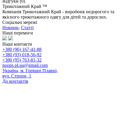
Відгуки (0)
Трикотажний Край ™
Компанія Трикотажний Край - виробник недорогого та
якісного трикотажного одягу для дітей та дорослих.
Соціальні мережі
Новини
,
Статті
Наші перемоги
Наші контакти
+380 (96) 167-41-88
+380 (93) 018-56-92
+380 (95) 763-81-32
poops.pl.ua@gmail.com
Україна, м. Горішні Плавні,
вул. Строни, 1
До контактів