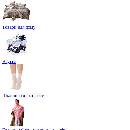
Товари для дому
Взуття
Шкарпетки і колготи
Головні убори, рукавиці, шарфи