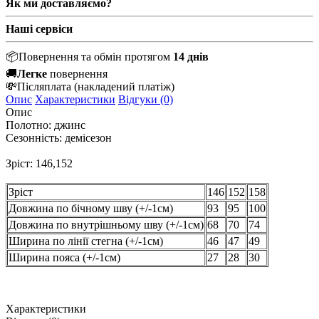
Як ми доставляємо?
Наші сервіси
📦
Повернення та обмін протягом
14 днів
🚚
Легке
повернення
💸
Післяплата
(накладений платіж)
Опис
Характеристики
Відгуки (0)
Опис
Полотно: джинс
Сезонність: демісезон
Зріст: 146,152
Зріст
146
152
158
Довжина по бічному шву (+/-1см)
93
95
100
Довжина по внутрішньому шву (+/-1см)
68
70
74
Ширина по лінії стегна (+/-1см)
46
47
49
Ширина пояса (+/-1см)
27
28
30
Характеристики