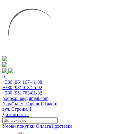
0
+380 (96) 167-41-88
+380 (93) 018-56-92
+380 (95) 763-81-32
poops.pl.ua@gmail.com
Україна, м. Горішні Плавні,
вул. Строни, 1
До контактів
Умови покупки
Оплата і доставка