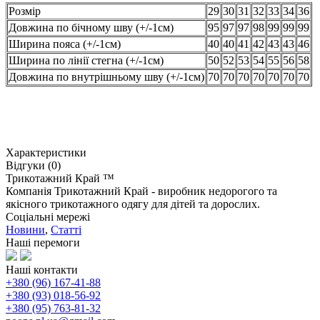
Розмір
29
30
31
32
33
34
36
Довжина по бічному шву (+/-1см)
95
97
97
98
99
99
99
Ширина пояса (+/-1см)
40
40
41
42
43
43
46
Ширина по лінії стегна (+/-1см)
50
52
53
54
55
56
58
Довжина по внутрішньому шву (+/-1см)
70
70
70
70
70
70
70
Характеристики
Відгуки (0)
Трикотажний Край ™
Компанія Трикотажний Край - виробник недорогого та
якісного трикотажного одягу для дітей та дорослих.
Соціальні мережі
Новини
,
Статті
Наші перемоги
Наші контакти
+380 (96) 167-41-88
+380 (93) 018-56-92
+380 (95) 763-81-32