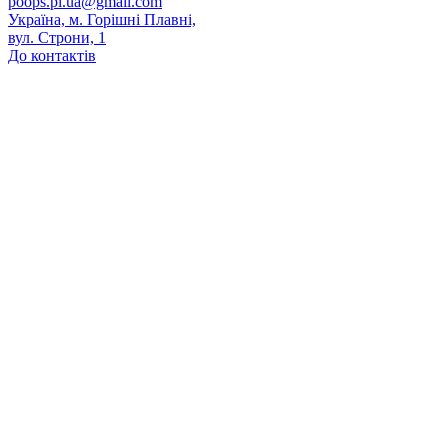
poops.pl.ua@gmail.com
Україна, м. Горішні Плавні,
вул. Строни, 1
До контактів