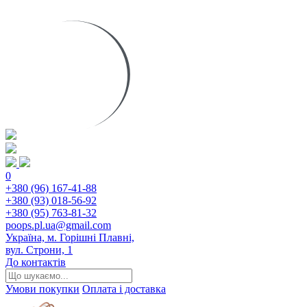
0
+380 (96) 167-41-88
+380 (93) 018-56-92
+380 (95) 763-81-32
poops.pl.ua@gmail.com
Україна, м. Горішні Плавні,
вул. Строни, 1
До контактів
Умови покупки
Оплата і доставка