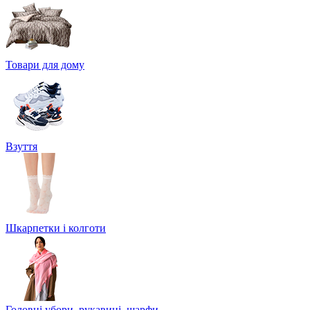
Товари для дому
Взуття
Шкарпетки і колготи
Головні убори, рукавиці, шарфи