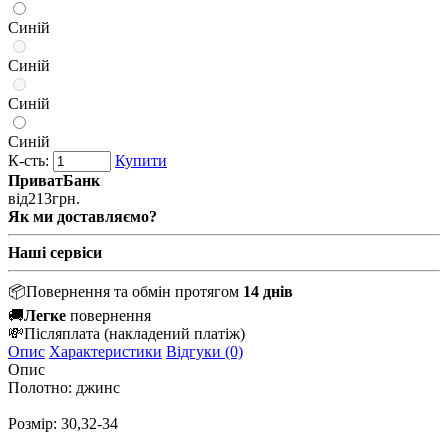
Синій
Синій
Синій
Синій
К-сть:
Купити
ПриватБанк
від
213
грн.
Як ми доставляємо?
Наші сервіси
📦
Повернення та обмін протягом
14 днів
🚚
Легке
повернення
💸
Післяплата
(накладений платіж)
Опис
Характеристики
Відгуки (0)
Опис
Полотно: джинс
Розмір: 30,32-34