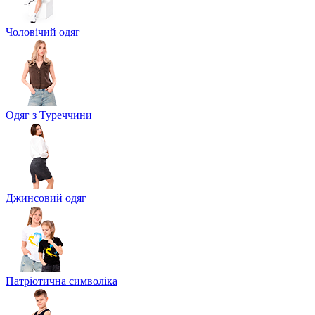
Чоловічий одяг
Одяг з Туреччини
Джинсовий одяг
Патріотична символіка