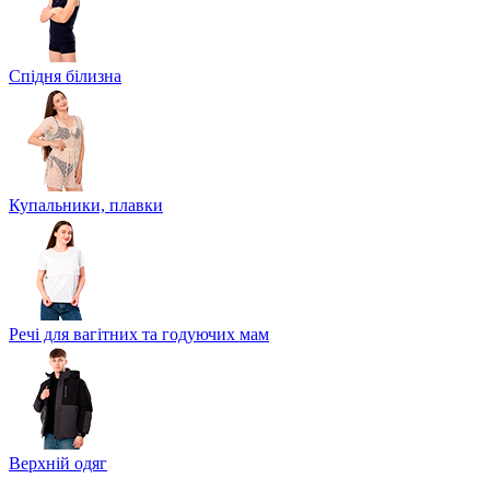
Спідня білизна
Купальники, плавки
Речі для вагітних та годуючих мам
Верхній одяг