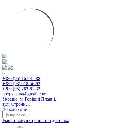
0
+380 (96) 167-41-88
+380 (93) 018-56-92
+380 (95) 763-81-32
poops.pl.ua@gmail.com
Україна, м. Горішні Плавні,
вул. Строни, 1
До контактів
Умови покупки
Оплата і доставка