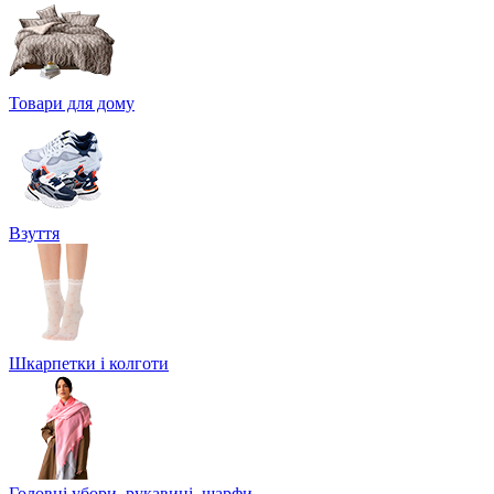
Товари для дому
Взуття
Шкарпетки і колготи
Головні убори, рукавиці, шарфи