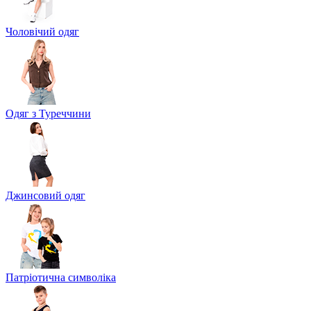
Чоловічий одяг
Одяг з Туреччини
Джинсовий одяг
Патріотична символіка