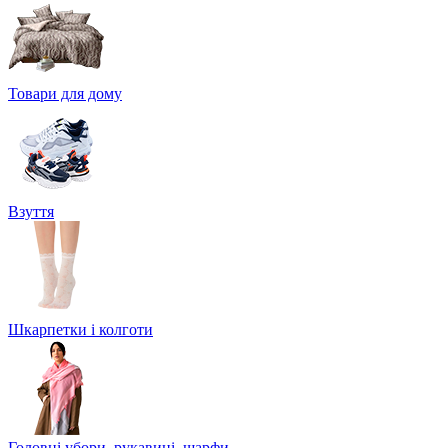
Товари для дому
Взуття
Шкарпетки і колготи
Головні убори, рукавиці, шарфи