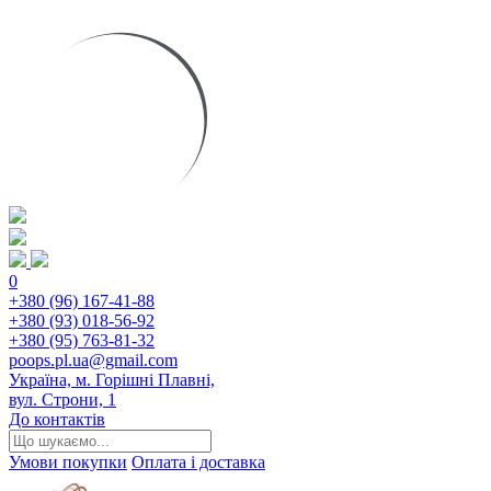
0
+380 (96) 167-41-88
+380 (93) 018-56-92
+380 (95) 763-81-32
poops.pl.ua@gmail.com
Україна, м. Горішні Плавні,
вул. Строни, 1
До контактів
Умови покупки
Оплата і доставка