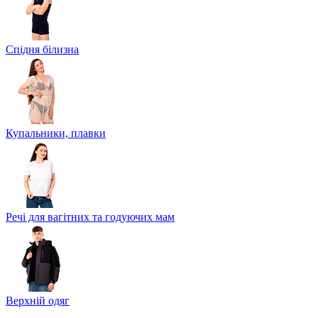
Спідня білизна
Купальники, плавки
Речі для вагітних та годуючих мам
Верхній одяг