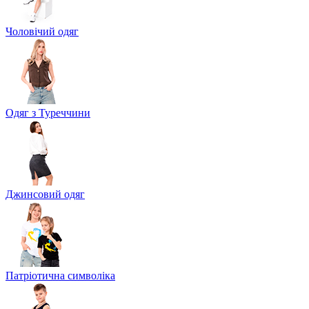
Чоловічий одяг
Одяг з Туреччини
Джинсовий одяг
Патріотична символіка