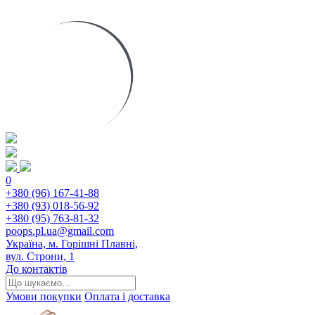
0
+380 (96) 167-41-88
+380 (93) 018-56-92
+380 (95) 763-81-32
poops.pl.ua@gmail.com
Україна, м. Горішні Плавні,
вул. Строни, 1
До контактів
Умови покупки
Оплата і доставка