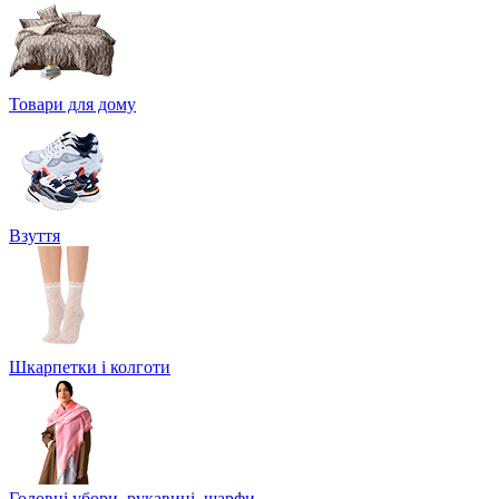
Товари для дому
Взуття
Шкарпетки і колготи
Головні убори, рукавиці, шарфи