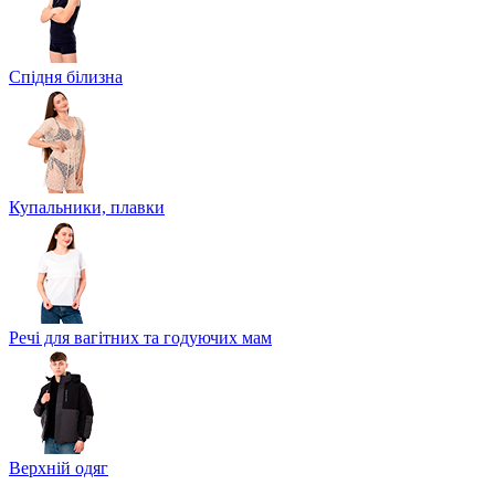
Спідня білизна
Купальники, плавки
Речі для вагітних та годуючих мам
Верхній одяг