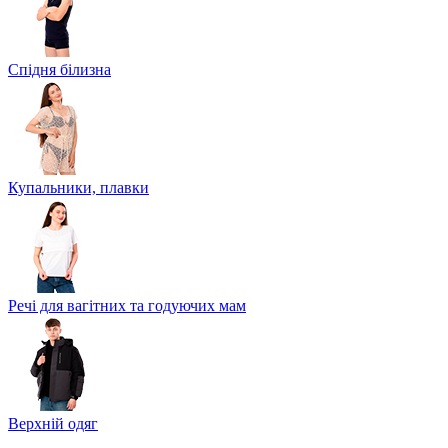
Спідня білизна
Купальники, плавки
Речі для вагітних та годуючих мам
Верхній одяг