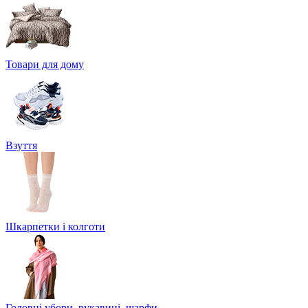
Товари для дому
Взуття
Шкарпетки і колготи
Головні убори, рукавиці, шарфи