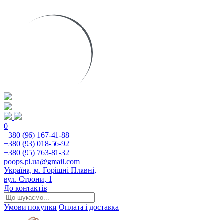
0
+380 (96) 167-41-88
+380 (93) 018-56-92
+380 (95) 763-81-32
poops.pl.ua@gmail.com
Україна, м. Горішні Плавні,
вул. Строни, 1
До контактів
Умови покупки
Оплата і доставка