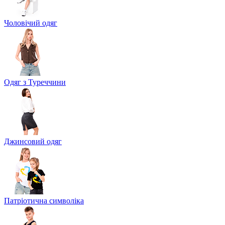
Чоловічий одяг
Одяг з Туреччини
Джинсовий одяг
Патріотична символіка