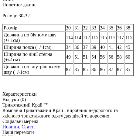
Полотно: джинс
Розмір: 30-32
Розмір
30
31
32
33
34
35
36
38
Довжина по бічному шву
114
114
112
115
115
117
117
115
(+/-1см)
Ширина пояса (+/-1см)
34
36
37
39
40
41
42
45
Ширина по лінії стегна
49
51
51
54
56
56
58
60
(+/-1см)
Довжина по внутрішньому
87
85
85
86
86
87
87
85
шву (+/-1см)
Характеристики
Відгуки (0)
Трикотажний Край ™
Компанія Трикотажний Край - виробник недорогого та
якісного трикотажного одягу для дітей та дорослих.
Соціальні мережі
Новини
,
Статті
Наші перемоги