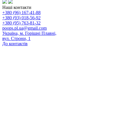
Наші контакти
+380 (96) 167-41-88
+380 (93) 018-56-92
+380 (95) 763-81-32
poops.pl.ua@gmail.com
Україна, м. Горішні Плавні,
вул. Строни, 1
До контактів