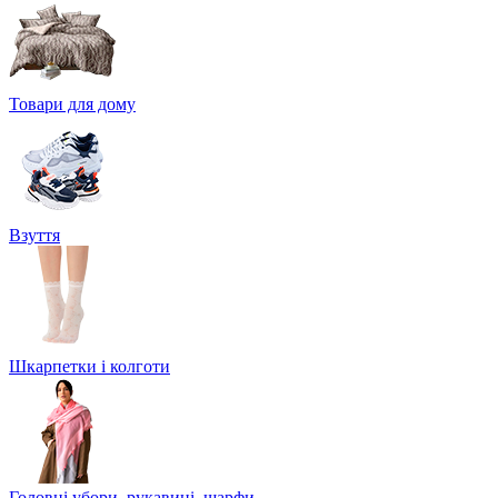
Товари для дому
Взуття
Шкарпетки і колготи
Головні убори, рукавиці, шарфи