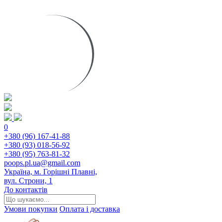
0
+380 (96) 167-41-88
+380 (93) 018-56-92
+380 (95) 763-81-32
poops.pl.ua@gmail.com
Україна, м. Горішні Плавні,
вул. Строни, 1
До контактів
Умови покупки
Оплата і доставка