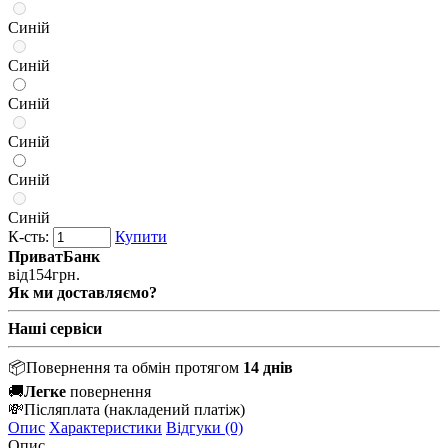
Синій
Синій
Синій
Синій
Синій
Синій
К-сть:
Купити
ПриватБанк
від
154
грн.
Як ми доставляємо?
Наші сервіси
📦
Повернення та обмін протягом
14 днів
🚚
Легке
повернення
💸
Післяплата
(накладений платіж)
Опис
Характеристики
Відгуки (0)
Опис