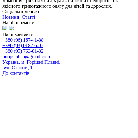
Компанія Трикотажний Край - виробник недорогого та
якісного трикотажного одягу для дітей та дорослих.
Соціальні мережі
Новини
,
Статті
Наші перемоги
Наші контакти
+380 (96) 167-41-88
+380 (93) 018-56-92
+380 (95) 763-81-32
poops.pl.ua@gmail.com
Україна, м. Горішні Плавні,
вул. Строни, 1
До контактів