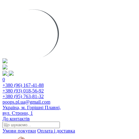
0
+380 (96) 167-41-88
+380 (93) 018-56-92
+380 (95) 763-81-32
poops.pl.ua@gmail.com
Україна, м. Горішні Плавні,
вул. Строни, 1
До контактів
Умови покупки
Оплата і доставка