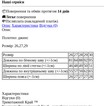
Наші сервіси
📦
Повернення та обмін протягом
14 днів
🚚
Легке
повернення
💸
Післяплата
(накладений платіж)
Опис
Характеристики
Відгуки (0)
Опис
Полотно: джинс
Розмір: 26,27,29
Розмір
26
27
28
29
30
Довжина по бічному шву (+/-1см)
81
84
88
92
95
Ширина по лінії стегна (+/-1см)
46
48
49
50
51
Довжина по внутрішньому шву (+/-1см)
55
57
59
62
65
Ширина пояса (+-1см)
26
27
27
27
28
Характеристики
Відгуки (0)
Трикотажний Край ™