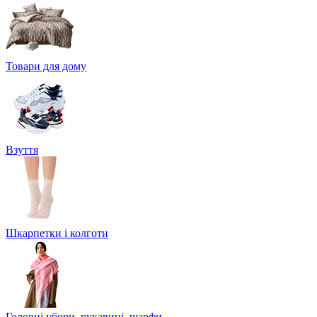
Товари для дому
Взуття
Шкарпетки і колготи
Головні убори, рукавиці, шарфи