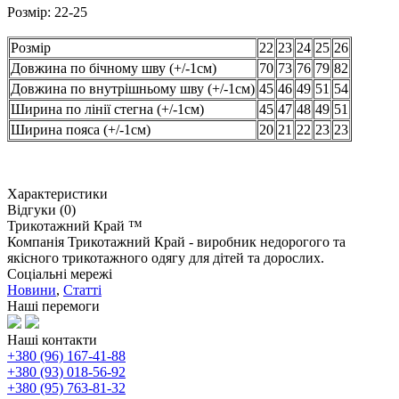
Розмір: 22-25
Розмір
22
23
24
25
26
Довжина по бічному шву (+/-1см)
70
73
76
79
82
Довжина по внутрішньому шву (+/-1см)
45
46
49
51
54
Ширина по лінії стегна (+/-1см)
45
47
48
49
51
Ширина пояса (+/-1см)
20
21
22
23
23
Характеристики
Відгуки (0)
Трикотажний Край ™
Компанія Трикотажний Край - виробник недорогого та
якісного трикотажного одягу для дітей та дорослих.
Соціальні мережі
Новини
,
Статті
Наші перемоги
Наші контакти
+380 (96) 167-41-88
+380 (93) 018-56-92
+380 (95) 763-81-32