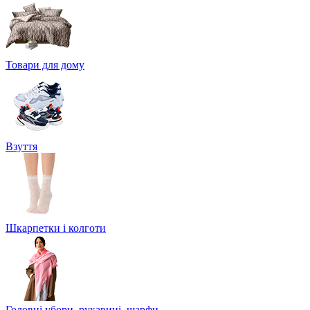
Товари для дому
Взуття
Шкарпетки і колготи
Головні убори, рукавиці, шарфи