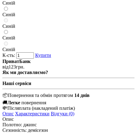
Синій
Синій
Синій
Синій
Синій
К-сть:
Купити
ПриватБанк
від
123
грн.
Як ми доставляємо?
Наші сервіси
📦
Повернення та обмін протягом
14 днів
🚚
Легке
повернення
💸
Післяплата
(накладений платіж)
Опис
Характеристики
Відгуки (0)
Опис
Полотно: джинс
Сезонність: демісезон