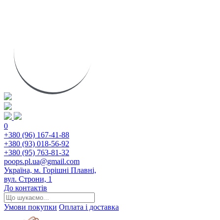
0
+380 (96) 167-41-88
+380 (93) 018-56-92
+380 (95) 763-81-32
poops.pl.ua@gmail.com
Україна, м. Горішні Плавні,
вул. Строни, 1
До контактів
Умови покупки
Оплата і доставка