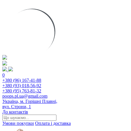
0
+380 (96) 167-41-88
+380 (93) 018-56-92
+380 (95) 763-81-32
poops.pl.ua@gmail.com
Україна, м. Горішні Плавні,
вул. Строни, 1
До контактів
Умови покупки
Оплата і доставка