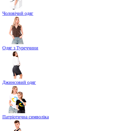
Чоловічий одяг
Одяг з Туреччини
Джинсовий одяг
Патріотична символіка