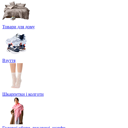
Товари для дому
Взуття
Шкарпетки і колготи
Головні убори, рукавиці, шарфи