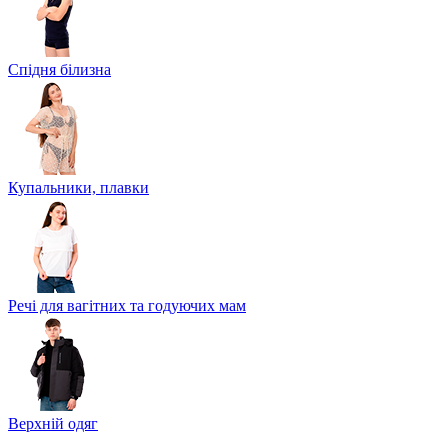
Спідня білизна
Купальники, плавки
Речі для вагітних та годуючих мам
Верхній одяг