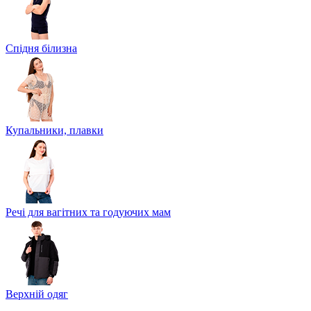
Спідня білизна
Купальники, плавки
Речі для вагітних та годуючих мам
Верхній одяг