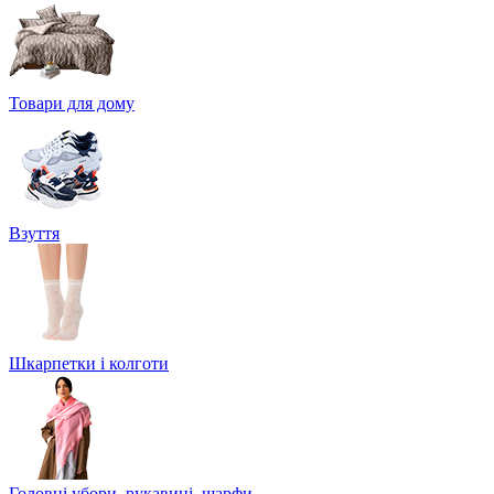
Товари для дому
Взуття
Шкарпетки і колготи
Головні убори, рукавиці, шарфи