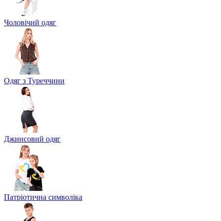
Чоловічий одяг
Одяг з Туреччини
Джинсовий одяг
Патріотична символіка