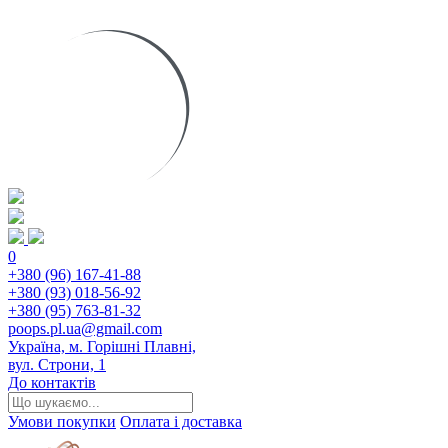
0
+380 (96) 167-41-88
+380 (93) 018-56-92
+380 (95) 763-81-32
poops.pl.ua@gmail.com
Україна, м. Горішні Плавні,
вул. Строни, 1
До контактів
Умови покупки
Оплата і доставка