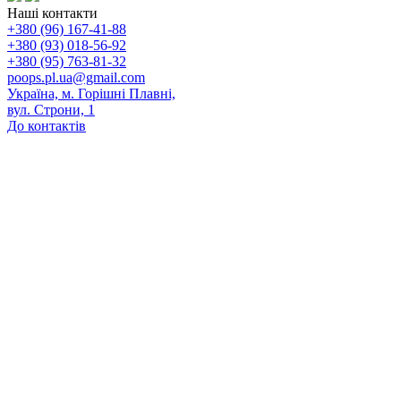
Наші контакти
+380 (96) 167-41-88
+380 (93) 018-56-92
+380 (95) 763-81-32
poops.pl.ua@gmail.com
Україна, м. Горішні Плавні,
вул. Строни, 1
До контактів