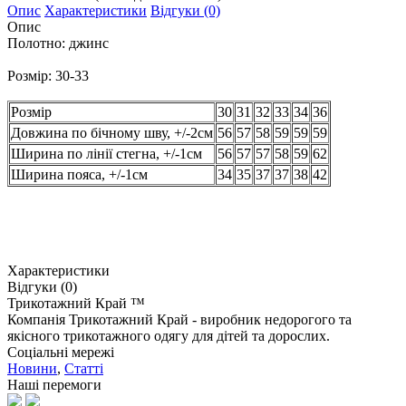
Опис
Характеристики
Відгуки (0)
Опис
Полотно: джинс
Розмір: 30-33
Розмір
30
31
32
33
34
36
Довжина по бічному шву, +/-2см
56
57
58
59
59
59
Ширина по лінії стегна, +/-1см
56
57
57
58
59
62
Ширина пояса, +/-1см
34
35
37
37
38
42
Характеристики
Відгуки (0)
Трикотажний Край ™
Компанія Трикотажний Край - виробник недорогого та
якісного трикотажного одягу для дітей та дорослих.
Соціальні мережі
Новини
,
Статті
Наші перемоги