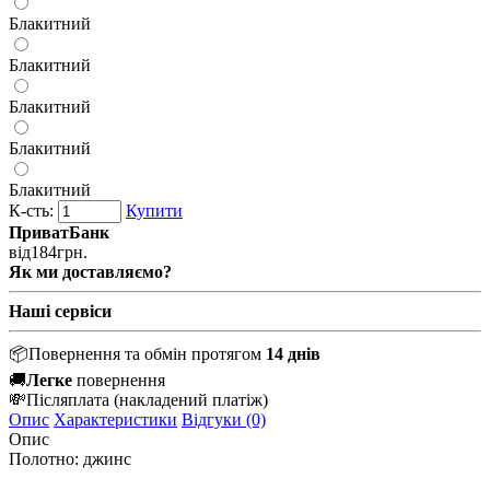
Блакитний
Блакитний
Блакитний
Блакитний
Блакитний
К-сть:
Купити
ПриватБанк
від
184
грн.
Як ми доставляємо?
Наші сервіси
📦
Повернення та обмін протягом
14 днів
🚚
Легке
повернення
💸
Післяплата
(накладений платіж)
Опис
Характеристики
Відгуки (0)
Опис
Полотно: джинс