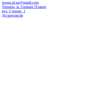
poops.pl.ua@gmail.com
Україна, м. Горішні Плавні,
вул. Строни, 1
До контактів