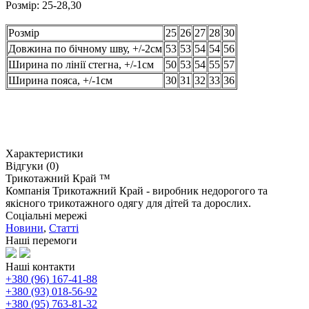
Розмір: 25-28,30
Розмір
25
26
27
28
30
Довжина по бічному шву, +/-2см
53
53
54
54
56
Ширина по лінії стегна, +/-1см
50
53
54
55
57
Ширина пояса, +/-1см
30
31
32
33
36
Характеристики
Відгуки (0)
Трикотажний Край ™
Компанія Трикотажний Край - виробник недорогого та
якісного трикотажного одягу для дітей та дорослих.
Соціальні мережі
Новини
,
Статті
Наші перемоги
Наші контакти
+380 (96) 167-41-88
+380 (93) 018-56-92
+380 (95) 763-81-32