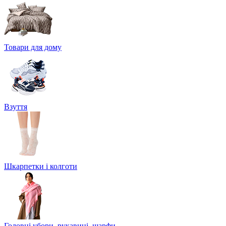
Товари для дому
Взуття
Шкарпетки і колготи
Головні убори, рукавиці, шарфи