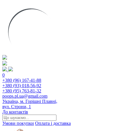
0
+380 (96) 167-41-88
+380 (93) 018-56-92
+380 (95) 763-81-32
poops.pl.ua@gmail.com
Україна, м. Горішні Плавні,
вул. Строни, 1
До контактів
Умови покупки
Оплата і доставка