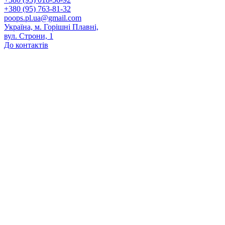
+380 (95) 763-81-32
poops.pl.ua@gmail.com
Україна, м. Горішні Плавні,
вул. Строни, 1
До контактів