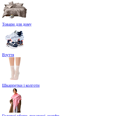
Товари для дому
Взуття
Шкарпетки і колготи
Головні убори, рукавиці, шарфи