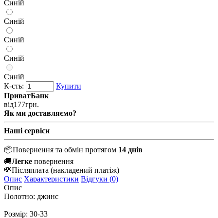
Синій
Синій
Синій
Синій
Синій
К-сть:
Купити
ПриватБанк
від
177
грн.
Як ми доставляємо?
Наші сервіси
📦
Повернення та обмін протягом
14 днів
🚚
Легке
повернення
💸
Післяплата
(накладений платіж)
Опис
Характеристики
Відгуки (0)
Опис
Полотно: джинс
Розмір: 30-33