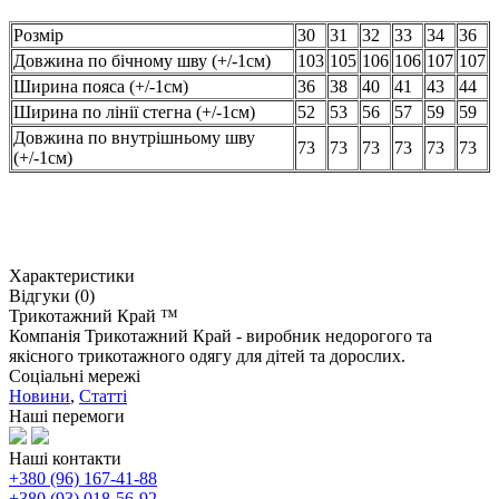
Розмір
30
31
32
33
34
36
Довжина по бічному шву (+/-1см)
103
105
106
106
107
107
Ширина пояса (+/-1см)
36
38
40
41
43
44
Ширина по лінії стегна (+/-1см)
52
53
56
57
59
59
Довжина по внутрішньому шву
73
73
73
73
73
73
(+/-1см)
Характеристики
Відгуки (0)
Трикотажний Край ™
Компанія Трикотажний Край - виробник недорогого та
якісного трикотажного одягу для дітей та дорослих.
Соціальні мережі
Новини
,
Статті
Наші перемоги
Наші контакти
+380 (96) 167-41-88
+380 (93) 018-56-92