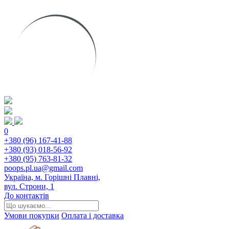
0
+380 (96) 167-41-88
+380 (93) 018-56-92
+380 (95) 763-81-32
poops.pl.ua@gmail.com
Україна, м. Горішні Плавні,
вул. Строни, 1
До контактів
Умови покупки
Оплата і доставка