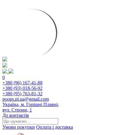
0
+380 (96) 167-41-88
+380 (93) 018-56-92
+380 (95) 763-81-32
poops.pl.ua@gmail.com
Україна, м. Горішні Плавні,
вул. Строни, 1
До контактів
Умови покупки
Оплата і доставка