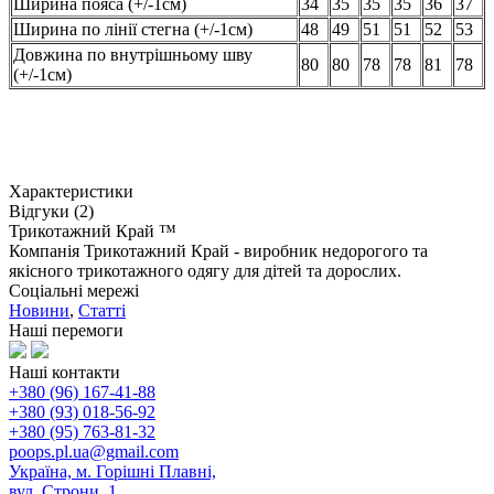
Ширина пояса (+/-1см)
34
35
35
35
36
37
Ширина по лінії стегна (+/-1см)
48
49
51
51
52
53
Довжина по внутрішньому шву
80
80
78
78
81
78
(+/-1см)
Характеристики
Відгуки (2)
Трикотажний Край ™
Компанія Трикотажний Край - виробник недорогого та
якісного трикотажного одягу для дітей та дорослих.
Соціальні мережі
Новини
,
Статті
Наші перемоги
Наші контакти
+380 (96) 167-41-88
+380 (93) 018-56-92
+380 (95) 763-81-32
poops.pl.ua@gmail.com
Україна, м. Горішні Плавні,
вул. Строни, 1