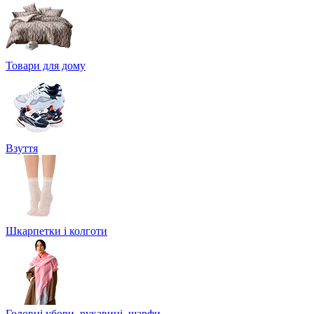
Товари для дому
Взуття
Шкарпетки і колготи
Головні убори, рукавиці, шарфи