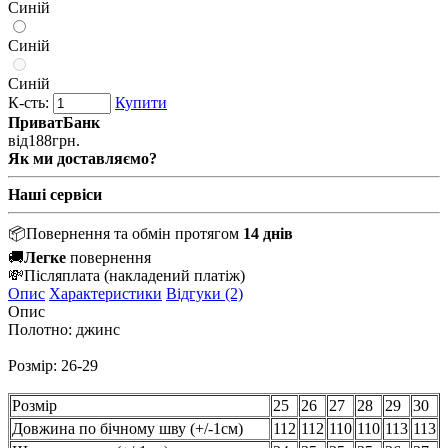
Синій
Синій
Синій
К-сть:
Купити
ПриватБанк
від
188
грн.
Як ми доставляємо?
Наші сервіси
📦
Повернення та обмін протягом
14 днів
🚚
Легке
повернення
💸
Післяплата
(накладений платіж)
Опис
Характеристики
Відгуки (2)
Опис
Полотно: джинс
Розмір: 26-29
Розмір
25
26
27
28
29
30
Довжина по бічному шву (+/-1см)
112
112
110
110
113
113