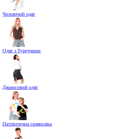
Чоловічий одяг
Одяг з Туреччини
Джинсовий одяг
Патріотична символіка