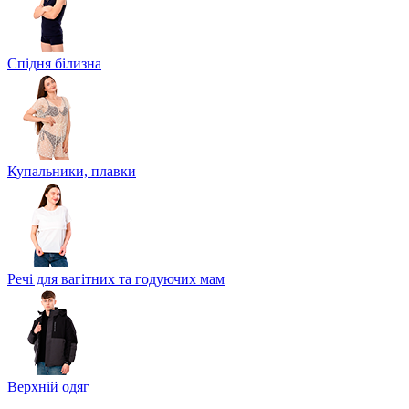
Спідня білизна
Купальники, плавки
Речі для вагітних та годуючих мам
Верхній одяг