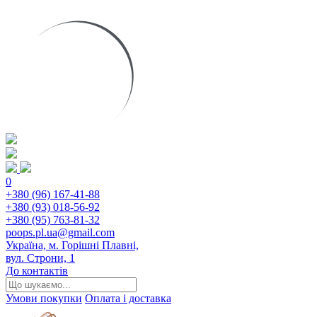
0
+380 (96) 167-41-88
+380 (93) 018-56-92
+380 (95) 763-81-32
poops.pl.ua@gmail.com
Україна, м. Горішні Плавні,
вул. Строни, 1
До контактів
Умови покупки
Оплата і доставка