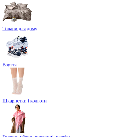
Товари для дому
Взуття
Шкарпетки і колготи
Головні убори, рукавиці, шарфи