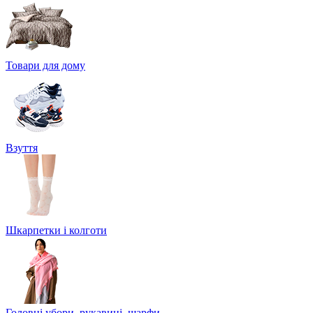
Товари для дому
Взуття
Шкарпетки і колготи
Головні убори, рукавиці, шарфи