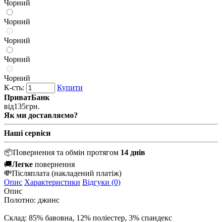
Чорний
Чорний
Чорний
Чорний
Чорний
К-сть:
Купити
ПриватБанк
від
135
грн.
Як ми доставляємо?
Наші сервіси
📦
Повернення та обмін протягом
14 днів
🚚
Легке
повернення
💸
Післяплата
(накладений платіж)
Опис
Характеристики
Відгуки (0)
Опис
Полотно: джинс
Склад: 85% бавовна, 12% поліестер, 3% спандекс