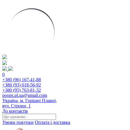
0
+380 (96) 167-41-88
+380 (93) 018-56-92
+380 (95) 763-81-32
poops.pl.ua@gmail.com
Україна, м. Горішні Плавні,
вул. Строни, 1
До контактів
Умови покупки
Оплата і доставка