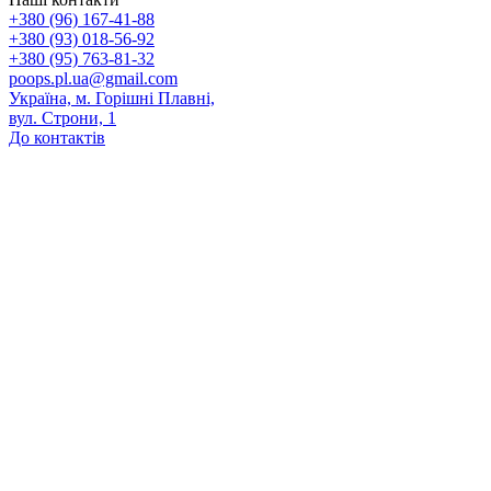
+380 (96) 167-41-88
+380 (93) 018-56-92
+380 (95) 763-81-32
poops.pl.ua@gmail.com
Україна, м. Горішні Плавні,
вул. Строни, 1
До контактів