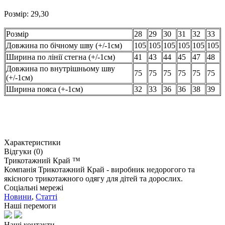
Розмір: 29,30
Розмір
28
29
30
31
32
33
Довжина по бічному шву (+/-1см)
105
105
105
105
105
105
Ширина по лінії стегна (+/-1см)
41
43
44
45
47
48
Довжина по внутрішньому шву
75
75
75
75
75
75
(+/-1см)
Ширина пояса (+-1см)
32
33
36
36
38
39
Характеристики
Відгуки (0)
Трикотажний Край ™
Компанія Трикотажний Край - виробник недорогого та
якісного трикотажного одягу для дітей та дорослих.
Соціальні мережі
Новини
,
Статті
Наші перемоги
Наші контакти