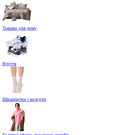
Товари для дому
Взуття
Шкарпетки і колготи
Головні убори, рукавиці, шарфи