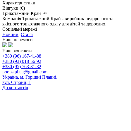
Характеристики
Відгуки (0)
Трикотажний Край ™
Компанія Трикотажний Край - виробник недорогого та
якісного трикотажного одягу для дітей та дорослих.
Соціальні мережі
Новини
,
Статті
Наші перемоги
Наші контакти
+380 (96) 167-41-88
+380 (93) 018-56-92
+380 (95) 763-81-32
poops.pl.ua@gmail.com
Україна, м. Горішні Плавні,
вул. Строни, 1
До контактів