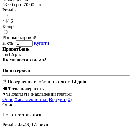
53.00 грн.
70.00 грн.
Розмір
44/46
Колір
Різнокольоровий
К-сть:
Купити
ПриватБанк
від
12
грн.
Як ми доставляємо?
Наші сервіси
📦
Повернення та обмін протягом
14 днів
🚚
Легке
повернення
💸
Післяплата
(накладений платіж)
Опис
Характеристики
Відгуки (0)
Опис
Полотно: трикотаж
Розмір: 44-46, 1-2 роки