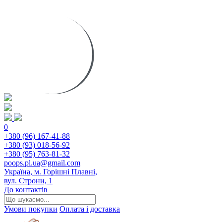
0
+380 (96) 167-41-88
+380 (93) 018-56-92
+380 (95) 763-81-32
poops.pl.ua@gmail.com
Україна, м. Горішні Плавні,
вул. Строни, 1
До контактів
Умови покупки
Оплата і доставка