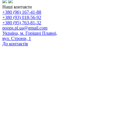
Наші контакти
+380 (96) 167-41-88
+380 (93) 018-56-92
+380 (95) 763-81-32
poops.pl.ua@gmail.com
Україна, м. Горішні Плавні,
вул. Строни, 1
До контактів