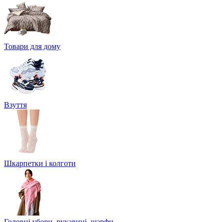
Товари для дому
Взуття
Шкарпетки і колготи
Головні убори, рукавиці, шарфи