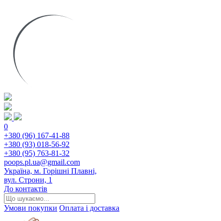
0
+380 (96) 167-41-88
+380 (93) 018-56-92
+380 (95) 763-81-32
poops.pl.ua@gmail.com
Україна, м. Горішні Плавні,
вул. Строни, 1
До контактів
Умови покупки
Оплата і доставка