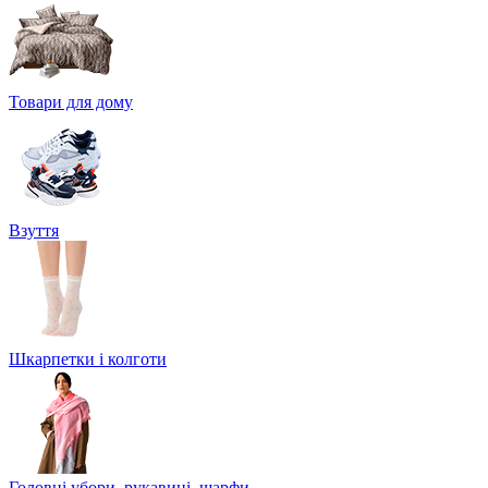
Товари для дому
Взуття
Шкарпетки і колготи
Головні убори, рукавиці, шарфи