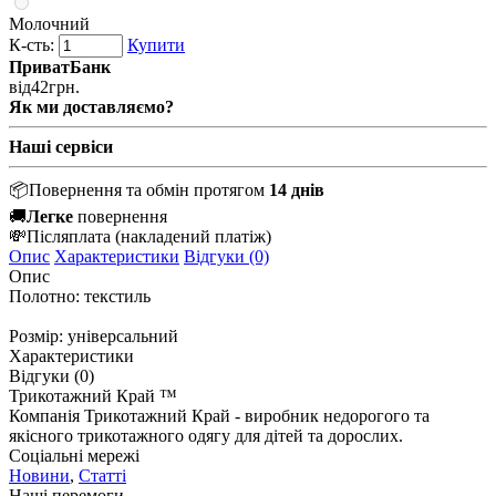
Молочний
К-сть:
Купити
ПриватБанк
від
42
грн.
Як ми доставляємо?
Наші сервіси
📦
Повернення та обмін протягом
14 днів
🚚
Легке
повернення
💸
Післяплата
(накладений платіж)
Опис
Характеристики
Відгуки (0)
Опис
Полотно: текстиль
Розмір: універсальний
Характеристики
Відгуки (0)
Трикотажний Край ™
Компанія Трикотажний Край - виробник недорогого та
якісного трикотажного одягу для дітей та дорослих.
Соціальні мережі
Новини
,
Статті
Наші перемоги