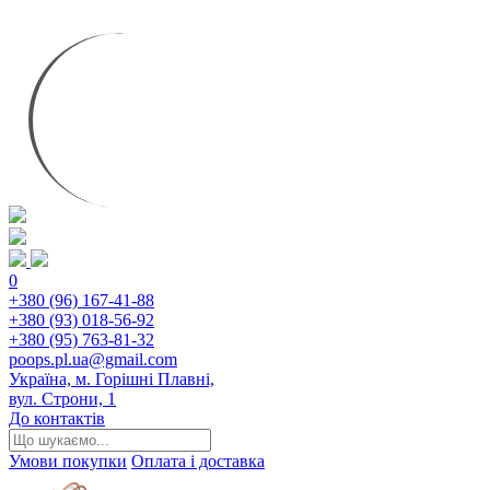
0
+380 (96) 167-41-88
+380 (93) 018-56-92
+380 (95) 763-81-32
poops.pl.ua@gmail.com
Україна, м. Горішні Плавні,
вул. Строни, 1
До контактів
Умови покупки
Оплата і доставка