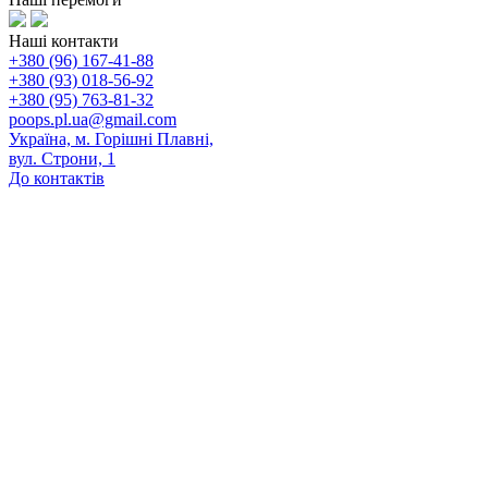
Наші контакти
+380 (96) 167-41-88
+380 (93) 018-56-92
+380 (95) 763-81-32
poops.pl.ua@gmail.com
Україна, м. Горішні Плавні,
вул. Строни, 1
До контактів