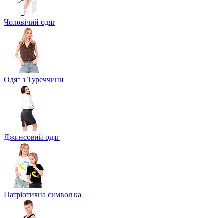
Чоловічий одяг
Одяг з Туреччини
Джинсовий одяг
Патріотична символіка