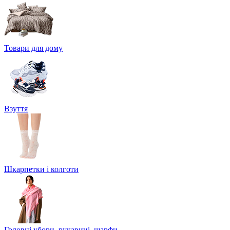
Товари для дому
Взуття
Шкарпетки і колготи
Головні убори, рукавиці, шарфи