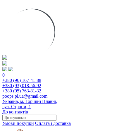
0
+380 (96) 167-41-88
+380 (93) 018-56-92
+380 (95) 763-81-32
poops.pl.ua@gmail.com
Україна, м. Горішні Плавні,
вул. Строни, 1
До контактів
Умови покупки
Оплата і доставка