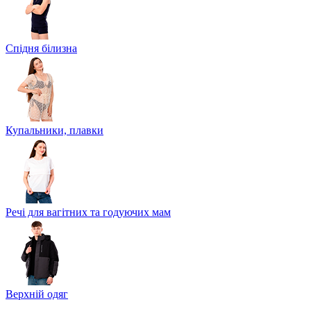
Спідня білизна
Купальники, плавки
Речі для вагітних та годуючих мам
Верхній одяг