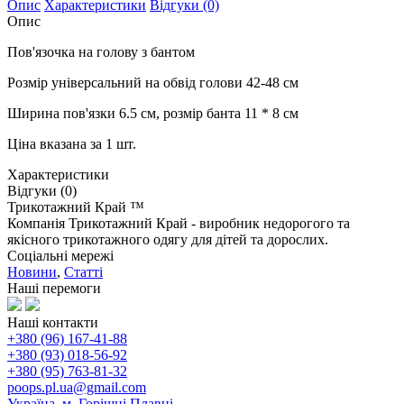
Опис
Характеристики
Відгуки (0)
Опис
Пов'язочка на голову з бантом
Розмір універсальний на обвід голови 42-48 см
Ширина пов'язки 6.5 см, розмір банта 11 * 8 см
Ціна вказана за 1 шт.
Характеристики
Відгуки (0)
Трикотажний Край ™
Компанія Трикотажний Край - виробник недорогого та
якісного трикотажного одягу для дітей та дорослих.
Соціальні мережі
Новини
,
Статті
Наші перемоги
Наші контакти
+380 (96) 167-41-88
+380 (93) 018-56-92
+380 (95) 763-81-32
poops.pl.ua@gmail.com
Україна, м. Горішні Плавні,