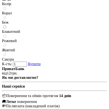
Колір
Корал
Беж
Блакитний
Рожевий
Жовтий
Сакура
К-сть:
Купити
ПриватБанк
від
12
грн.
Як ми доставляємо?
Наші сервіси
📦
Повернення та обмін протягом
14 днів
🚚
Легке
повернення
💸
Післяплата
(накладений платіж)