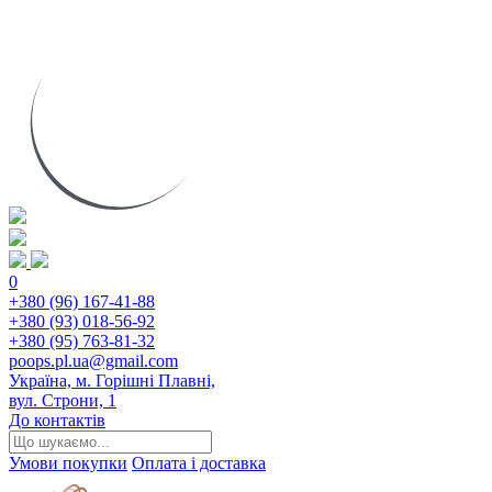
0
+380 (96) 167-41-88
+380 (93) 018-56-92
+380 (95) 763-81-32
poops.pl.ua@gmail.com
Україна, м. Горішні Плавні,
вул. Строни, 1
До контактів
Умови покупки
Оплата і доставка