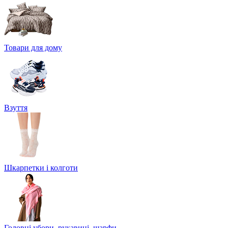
Товари для дому
Взуття
Шкарпетки і колготи
Головні убори, рукавиці, шарфи