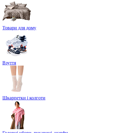
Товари для дому
Взуття
Шкарпетки і колготи
Головні убори, рукавиці, шарфи