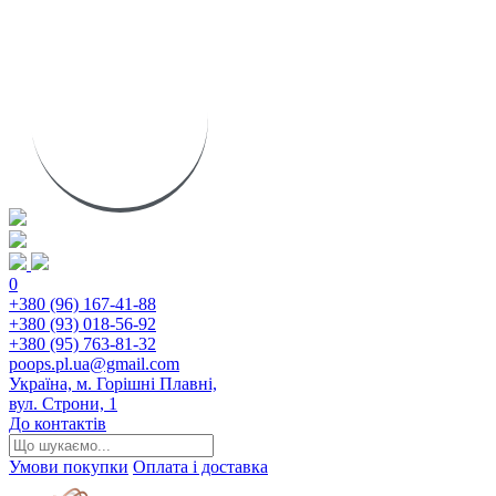
0
+380 (96) 167-41-88
+380 (93) 018-56-92
+380 (95) 763-81-32
poops.pl.ua@gmail.com
Україна, м. Горішні Плавні,
вул. Строни, 1
До контактів
Умови покупки
Оплата і доставка