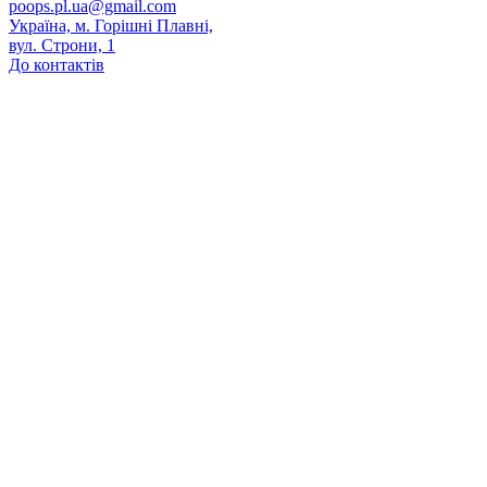
poops.pl.ua@gmail.com
Україна, м. Горішні Плавні,
вул. Строни, 1
До контактів