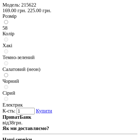
Модель:
215622
169.00 грн.
225.00 грн.
Розмір
58
Колір
Хакі
Темно-зелений
Салатовий (неон)
Чорний
Сірий
Електрик
К-сть:
Купити
ПриватБанк
від
38
грн.
Як ми доставляємо?
Наші сервіси