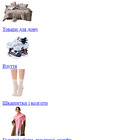
Товари для дому
Взуття
Шкарпетки і колготи
Головні убори, рукавиці, шарфи