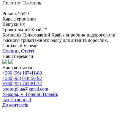
Полотно: Текстиль
Розмір: 56/59
Характеристики
Відгуки (0)
Трикотажний Край ™
Компанія Трикотажний Край - виробник недорогого та
якісного трикотажного одягу для дітей та дорослих.
Соціальні мережі
Новини
,
Статті
Наші перемоги
Наші контакти
+380 (96) 167-41-88
+380 (93) 018-56-92
+380 (95) 763-81-32
poops.pl.ua@gmail.com
Україна, м. Горішні Плавні,
вул. Строни, 1
До контактів