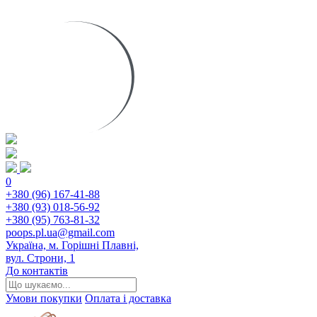
0
+380 (96) 167-41-88
+380 (93) 018-56-92
+380 (95) 763-81-32
poops.pl.ua@gmail.com
Україна, м. Горішні Плавні,
вул. Строни, 1
До контактів
Умови покупки
Оплата і доставка