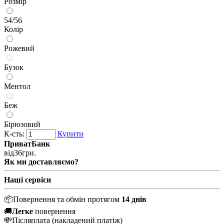
Розмір
54/56
Колір
Рожевий
Бузок
Ментол
Беж
Бірюзовий
К-сть:
Купити
ПриватБанк
від
36
грн.
Як ми доставляємо?
Наші сервіси
📦
Повернення та обмін протягом
14 днів
🚚
Легке
повернення
💸
Післяплата
(накладений платіж)