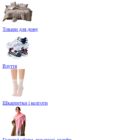
Товари для дому
Взуття
Шкарпетки і колготи
Головні убори, рукавиці, шарфи