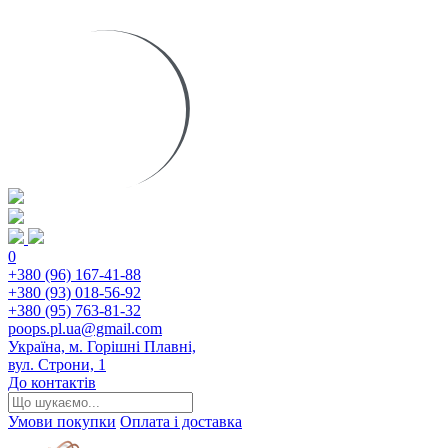
0
+380 (96) 167-41-88
+380 (93) 018-56-92
+380 (95) 763-81-32
poops.pl.ua@gmail.com
Україна, м. Горішні Плавні,
вул. Строни, 1
До контактів
Умови покупки
Оплата і доставка