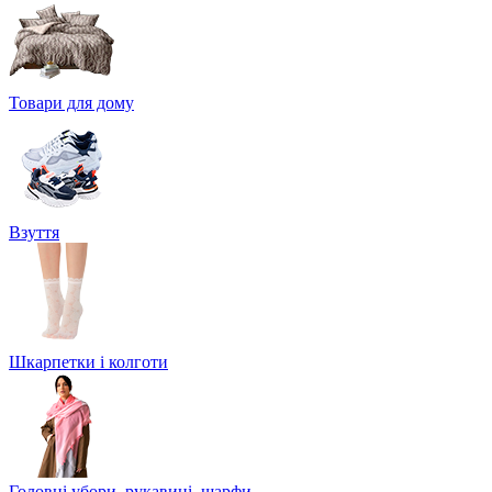
Товари для дому
Взуття
Шкарпетки і колготи
Головні убори, рукавиці, шарфи