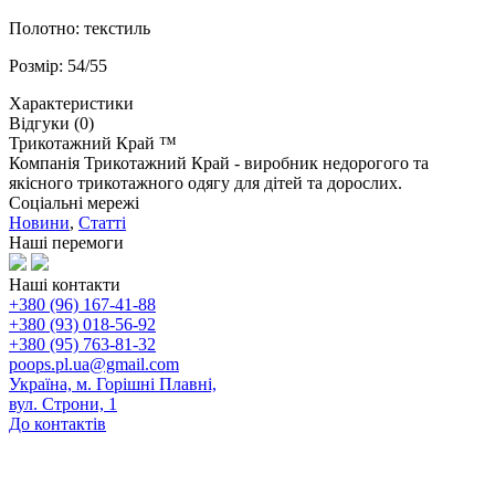
Полотно: текстиль
Розмір: 54/55
Характеристики
Відгуки (0)
Трикотажний Край ™
Компанія Трикотажний Край - виробник недорогого та
якісного трикотажного одягу для дітей та дорослих.
Соціальні мережі
Новини
,
Статті
Наші перемоги
Наші контакти
+380 (96) 167-41-88
+380 (93) 018-56-92
+380 (95) 763-81-32
poops.pl.ua@gmail.com
Україна, м. Горішні Плавні,
вул. Строни, 1
До контактів