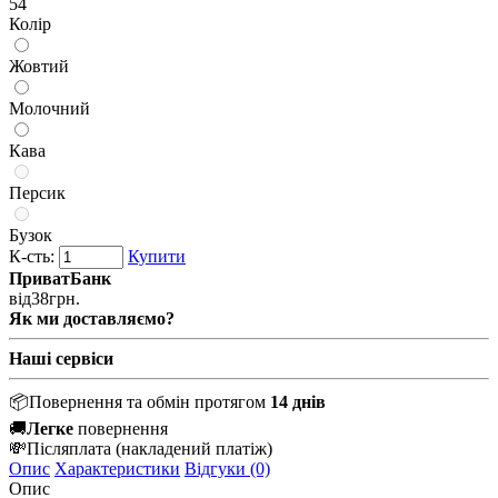
54
Колір
Жовтий
Молочний
Кава
Персик
Бузок
К-сть:
Купити
ПриватБанк
від
38
грн.
Як ми доставляємо?
Наші сервіси
📦
Повернення та обмін протягом
14 днів
🚚
Легке
повернення
💸
Післяплата
(накладений платіж)
Опис
Характеристики
Відгуки (0)
Опис