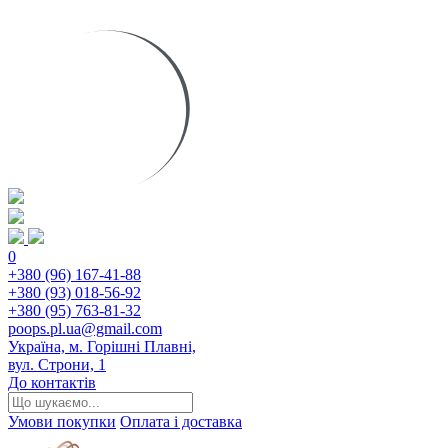
0
+380 (96) 167-41-88
+380 (93) 018-56-92
+380 (95) 763-81-32
poops.pl.ua@gmail.com
Україна, м. Горішні Плавні,
вул. Строни, 1
До контактів
Умови покупки
Оплата і доставка