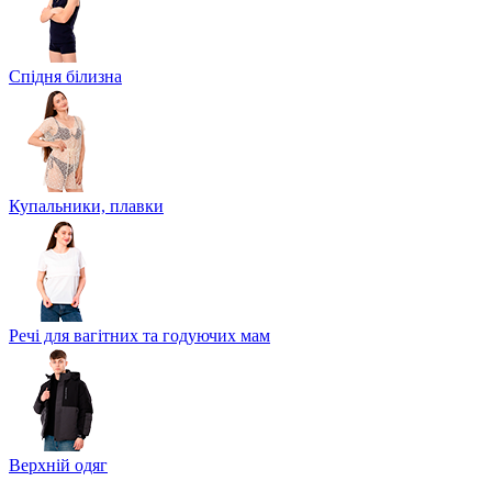
Спідня білизна
Купальники, плавки
Речі для вагітних та годуючих мам
Верхній одяг