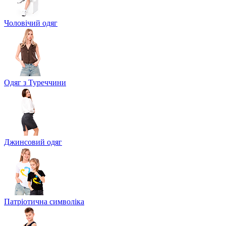
Чоловічий одяг
Одяг з Туреччини
Джинсовий одяг
Патріотична символіка