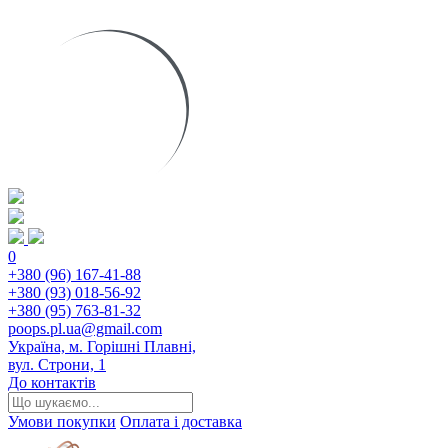
0
+380 (96) 167-41-88
+380 (93) 018-56-92
+380 (95) 763-81-32
poops.pl.ua@gmail.com
Україна, м. Горішні Плавні,
вул. Строни, 1
До контактів
Умови покупки
Оплата і доставка