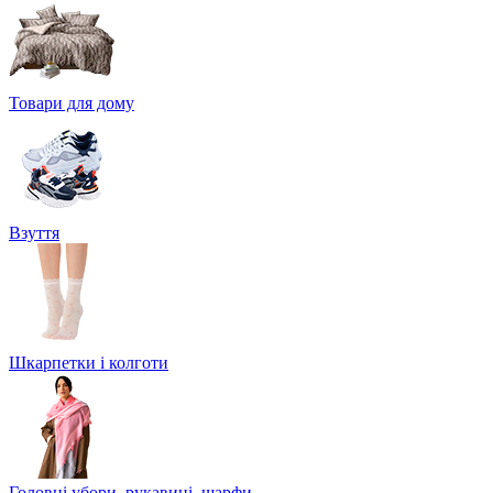
Товари для дому
Взуття
Шкарпетки і колготи
Головні убори, рукавиці, шарфи